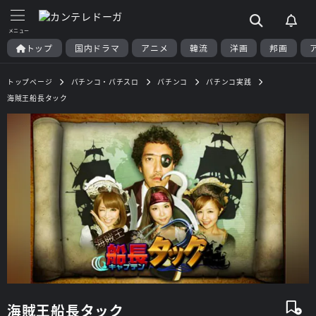
トップ
国内ドラマ
アニメ
韓流
洋画
邦画
トップページ
パチンコ・パチスロ
パチンコ
パチンコ実践
海賊王船長タック
海賊王船長タック