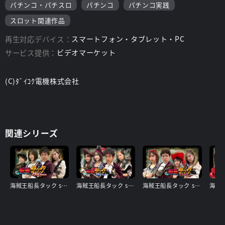
パチンコ・パチスロ
パチンコ
パチンコ実践
スロット関連作品
再生対応デバイス：
スマートフォン・タブレット・PC
サービス提供：
ビデオマーケット
(C)ﾀﾞｲｺｸ電機株式会社
関連シリーズ
海賊王船長タック season.13
海賊王船長タック season.12
海賊王船長タック season.11