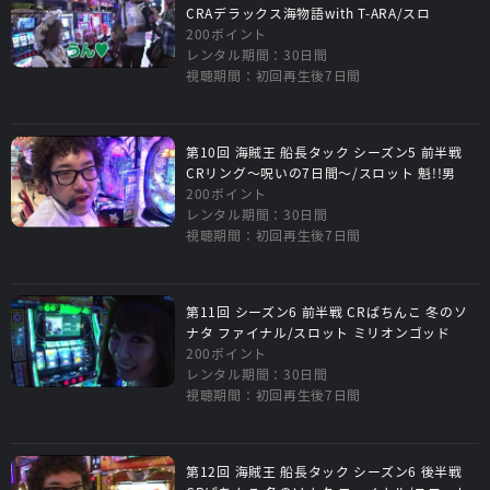
CRAデラックス海物語with T-ARA/スロ
200ポイント
レンタル期間：30日間
視聴期間：初回再生後7日間
第10回 海賊王 船長タック シーズン5 前半戦
CRリング～呪いの7日間～/スロット 魁!!男
200ポイント
レンタル期間：30日間
視聴期間：初回再生後7日間
第11回 シーズン6 前半戦 CRぱちんこ 冬のソ
ナタ ファイナル/スロット ミリオンゴッド
200ポイント
レンタル期間：30日間
視聴期間：初回再生後7日間
第12回 海賊王 船長タック シーズン6 後半戦