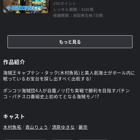
200ポイント
レンタル期間：30日間
視聴期間：初回再生後7日間
もっと見る
作品紹介
海賊王キャプテン・タック(木村魚拓)と美人航海士がホール内に
眠っているお宝台を探し出すべく出航する!
ポンコツ海賊団4人が自腹ノリ打ち実戦で勝利を目指すパチン
コ・パチスロ番組史上初めてとなる海賊モノ!?
キャスト
木村魚拓
青山りょう
清原ゆきな
麗奈