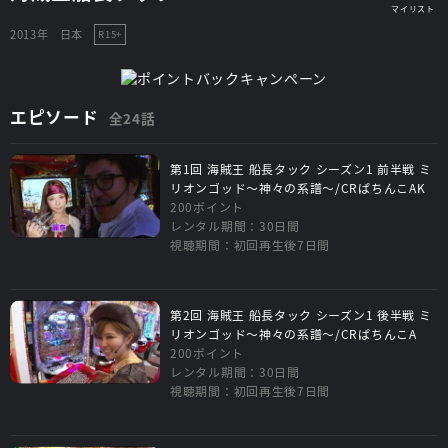
2013年
日本
R15+
エピソード
全24話
第1回 海賊王 船長タック シーズン1 前半戦 ミ
リオンゴッド～神々の系譜～/CRぱちんこAK
200ポイント
レンタル期間：30日間
視聴期間：初回再生後7日間
第2回 海賊王 船長タック シーズン1 後半戦 ミ
リオンゴッド～神々の系譜～/CRぱちんこA
200ポイント
レンタル期間：30日間
視聴期間：初回再生後7日間