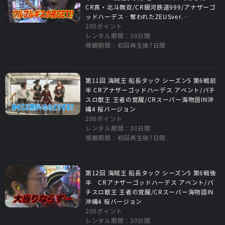
CR真・北斗無双/CR銀河鉄道999/アナザーゴ
ッドハーデス‐奪われたZEUSver.‐
200ポイント
レンタル期間：30日間
視聴期間：初回再生後7日間
第11回 海賊王 船長タック シーズン5 第6戦前
半 CRアナザーゴッドハーデス アベント/パチ
スロ獣王 王者の覚醒/CRスーパー海物語IN沖
縄4 桜バージョン
200ポイント
レンタル期間：30日間
視聴期間：初回再生後7日間
第12回 海賊王 船長タック シーズン5 第6戦後
半 CRアナザーゴッドハーデス アベント/パ
チスロ獣王 王者の覚醒/CRスーパー海物語IN
沖縄4 桜バージョン
200ポイント
レンタル期間：30日間