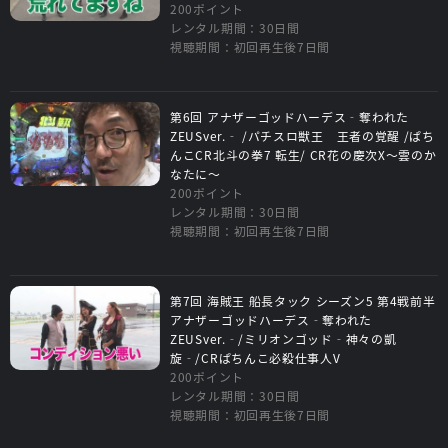
200ポイント
レンタル期間：30日間
視聴期間：初回再生後7日間
第6回 アナザーゴッドハーデス‐奪われた
ZEUSver.‐ /パチスロ獣王 王者の覚醒 /ぱち
んこCR北斗の拳7 転生/ CR花の慶次X～雲のか
なたに～
200ポイント
レンタル期間：30日間
視聴期間：初回再生後7日間
第7回 海賊王 船長タック シーズン5 第4戦前半
アナザーゴッドハーデス‐奪われた
ZEUSver.‐/ミリオンゴッド‐神々の凱
旋‐/CRぱちんこ必殺仕事人V
200ポイント
レンタル期間：30日間
視聴期間：初回再生後7日間