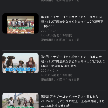
第3回 アナザーゴッドポセイドン‐海皇の参
戦‐/SLOT魔法少女まどか☆マギカ2/CR天下
一閃4500
200ポイント
レンタル期間：30日間
視聴期間：初回再生後7日間
第4回 アナザーゴッドポセイドン‐海皇の参
戦‐/SLOT魔法少女まどか☆マギカ2/ぱちんこ
CR真・北斗無双 夢幻闘乱
200ポイント
レンタル期間：30日間
視聴期間：初回再生後7日間
第5回 アナザーゴッドハーデス‐奪われた
ZEUSver.‐ /パチスロ獣王 王者の覚醒 /ぱち
んこCR北斗の拳7 転生