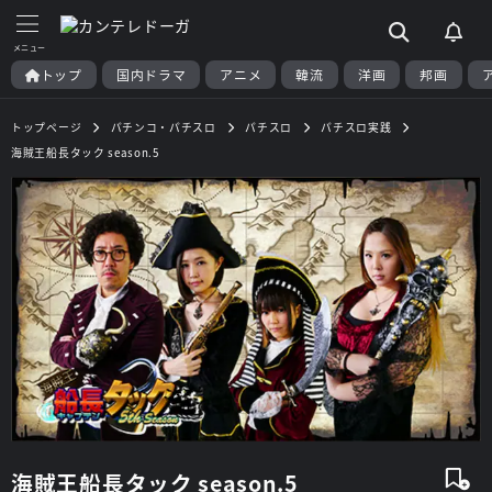
トップ
国内ドラマ
アニメ
韓流
洋画
邦画
トップページ
パチンコ・パチスロ
パチスロ
パチスロ実践
海賊王船長タック season.5
海賊王船長タック season.5