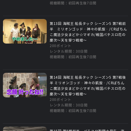
視聴期間：初回再生後7日間
第13回 海賊王 船長タック シーズン5 第7戦前
半 ミリオンゴッド‐神々の凱旋‐/CRぱちん
こ魔法少女まどか☆マギカ/戦国パチスロ花の
慶次～天を穿つ戦槍～
200ポイント
レンタル期間：30日間
視聴期間：初回再生後7日間
第14回 海賊王 船長タック シーズン5 第7戦後
半 ミリオンゴッド‐神々の凱旋‐/CRぱちん
こ魔法少女まどか☆マギカ/戦国パチスロ花の
慶次～天を穿つ戦槍～
200ポイント
レンタル期間：30日間
視聴期間：初回再生後7日間
第15回 第8戦前半 パチスロ聖闘士星矢 海