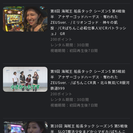
第8回 海賊王 船長タック シーズン5 第4戦後
半 アナザーゴッドハーデス‐奪われた
ZEUSver.‐/ミリオンゴッド‐神々の凱
旋‐/CRぱちんこ必殺仕事人V/CRパトラッシ
ュJ GR
200ポイント
レンタル期間：30日間
視聴期間：初回再生後7日間
第9回 海賊王 船長タック シーズン5 第5戦前
半 アナザーゴッドハーデス‐奪われた
ZEUSver.‐/ぱちんこCR真・北斗無双/CR銀河
鉄道999
200ポイント
レンタル期間：30日間
視聴期間：初回再生後7日間
第10回 海賊王 船長タック シーズン5 第5戦後
半 SLOT魔法少女まどか☆マギカ/ぱちんこ