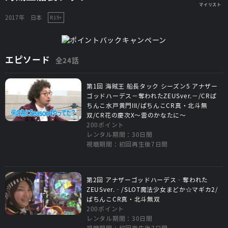
2017年
日本
R15+
エピソード
全24話
第1回 海賊王 船長タック シーズン5 アナザー
ゴッドハーデス－奪われたZEUSver.－/CRぱ
ちんこ水戸黄門III/ぱちんこCR真・北斗無
双/CR花の慶次X～雲のかなたに～
200ポイント
レンタル期間：30日間
視聴期間：初回再生後7日間
第2回 アナザーゴッドハーデス‐奪われた
ZEUSver.‐/SLOT魔法少女まどか☆マギカ2/
ぱちんこCR真・北斗無双
200ポイント
レンタル期間：30日間
視聴期間：初回再生後7日間