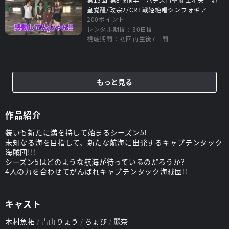
皇覚醒/政宗2/CRF戦姫絶唱シンフォギア
200ポイント
レンタル期間：30日間
視聴期間：初回再生後7日間
もっと見る
作品紹介
装いも新たに満を持して始まるシーズン5!
未知なる海を目指して、新たな航海に出発するキャプテンタック
海賊団!!!
シーズン5はどのような航海が待っているのだろうか?
4人の力を合わせてがんばれキャプテンタック海賊団!!
キャスト
木村魚拓
青山りょう
ちょび
麗奈