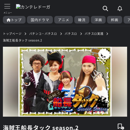
トップ
国内ドラマ
アニメ
韓流
洋画
邦画
トップページ
パチンコ・パチスロ
パチスロ
パチスロ実践
海賊王船長タック season.2
海賊王船長タック season.2