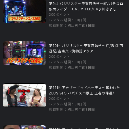
第9回 バジリスク～甲賀忍法帖～絆/パチスロ
仮面ライダー UNLIMITED/CR氷川きよし
200ポイント
レンタル期間：30日間
視聴期間：初回再生後7日間
第10回 バジリスク～甲賀忍法帖～絆/激闘!西
遊記/吉宗/CR海物語アクア
200ポイント
レンタル期間：30日間
視聴期間：初回再生後7日間
第11回 アナザーゴッドハーデス～奪われた
ZEUS ver.～/パチスロ獣王 王者の帰還/
200ポイント
レンタル期間：30日間
視聴期間：初回再生後7日間