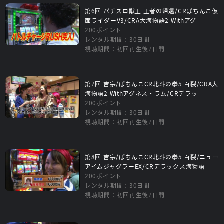
第6回 パチスロ獣王 王者の帰還/CRぱちんこ仮
面ライダーV3/CRA大海物語2 Withアグ
200ポイント
レンタル期間：30日間
視聴期間：初回再生後7日間
第7回 吉宗/ぱちんこCR北斗の拳5 百裂/CRA大
海物語2 Withアグネス・ラム/CRデラッ
200ポイント
レンタル期間：30日間
視聴期間：初回再生後7日間
第8回 吉宗/ぱちんこCR北斗の拳5 百裂/ニュー
アイムジャグラーEX/CRデラックス海物語
200ポイント
レンタル期間：30日間
視聴期間：初回再生後7日間