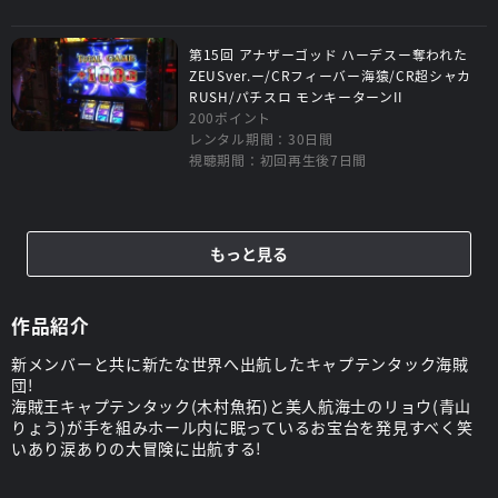
第15回 アナザーゴッド ハーデスー奪われた
ZEUSver.ー/CRフィーバー海猿/CR超シャカ
RUSH/パチスロ モンキーターンII
200ポイント
レンタル期間：30日間
視聴期間：初回再生後7日間
もっと見る
作品紹介
新メンバーと共に新たな世界へ出航したキャプテンタック海賊
団!
海賊王キャプテンタック(木村魚拓)と美人航海士のリョウ(青山
りょう)が手を組みホール内に眠っているお宝台を発見すべく笑
いあり涙ありの大冒険に出航する!