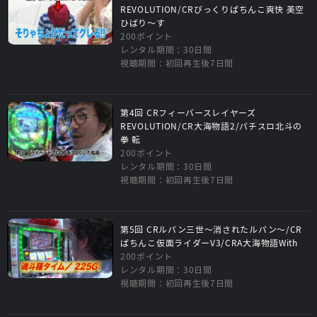
REVOLUTION/CRびっくりぱちんこ爽快 美空
ひばり～す
200ポイント
レンタル期間：30日間
視聴期間：初回再生後7日間
第4回 CRフィーバースレイヤーズ
REVOLUTION/CR大海物語2/パチスロ北斗の
拳 転
200ポイント
レンタル期間：30日間
視聴期間：初回再生後7日間
第5回 CRルパン三世～消されたルパン～/CR
ぱちんこ仮面ライダーV3/CRA大海物語With
200ポイント
レンタル期間：30日間
視聴期間：初回再生後7日間