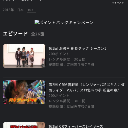
2013年
日本
R15+
エピソード
全26話
第1回 海賊王 船長タック シーズン2
200ポイント
レンタル期間：30日間
視聴期間：初回再生後7日間
第2回 CR秘密戦隊ゴレンジャー/CRぱちんこ仮
面ライダーV3/パチスロ北斗の拳 転生の章/
200ポイント
レンタル期間：30日間
視聴期間：初回再生後7日間
第3回 CRフィーバースレイヤーズ