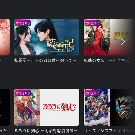
無料話あり
無料話あり
～
藍雲記～月下の刃は愛を抱いて～
無料話あり
無料話あり
った
るろうに剣心 －明治剣客浪漫譚－