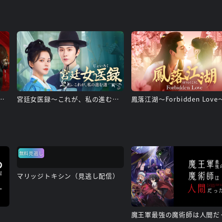
～転生の復讐と禁断の愛～
宮廷女医録～これが、私の進む道～
鳳落江湖～Forbidden Love
無料見逃し
マリッジトキシン（見逃し配信）
魔王軍最強の魔術師は人間だ