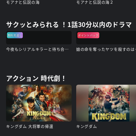
モアナと伝説の海
モアナと伝説の海２
サクッとみられる ！1話30分以内のドラマ
無料見逃し
ポイントバック
今夜もシリアルキラーと待ち合わせ
娘の命を奪
アクション 時代劇！
キングダム 大将軍の帰還
キングダム