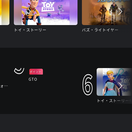
トイ・ストーリー
バズ・ライトイヤー
5
6
ポイント
バック
GTO
【独占】EBiDANのフォトリップ
トイ・ストーリー4