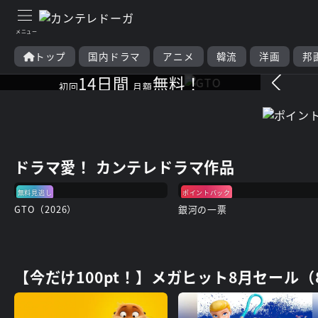
ドラマも映画も
ドーガ愛、無限大∞
トップ
国内ドラマ
アニメ
韓流
洋画
邦
14日間
無料！
初回
月額
見たい分だけムダなくレンタ
ル！
ドラマ愛！ カンテレドラマ作品
無料見逃し
ポイントバック
GTO（2026）
銀河の一票
【今だけ100pt！】メガヒット8月セール（8