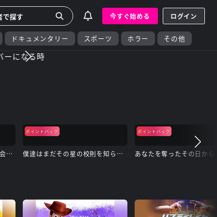
今すぐ始める
ログイン
ドキュメンタリー
スポーツ
ホラー
その他
ポイントバック
ポイントバック
終幕のロンド ―もう二度と、会えないあなたに―
僕達はまだその星の校則を知らない
あなたを奪ったその日から