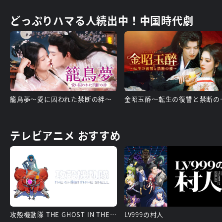
どっぷりハマる人続出中！中国時代劇
籠鳥夢～愛に囚われた禁断の絆～
金昭玉醉
テレビアニメ おすすめ
攻殻機動隊 THE GHOST IN THE SHELL
LV999の村人