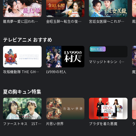
籠鳥夢～愛に囚われた禁断の絆～
金昭玉醉～転生の復讐と禁断の愛～
宮廷女医録～これが、私の進む道～
テレビアニメ おすすめ
無料見逃し
マリッジトキシン（見逃し配信）
攻殻機動隊 THE GHOST IN THE SHELL
LV999の村人
夏の胸キュン特集
ファーストキス 1ST KISS
片思い世界
プラダを着た悪魔