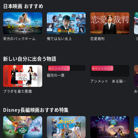
日本映画 おすすめ
栄光のバックホーム
俺ではない炎上
恋愛裁判
（
新しい自分に出会う物語
ポイントバック
ポイントバック
銀河の一票
アンメット ある脳外科医の日記
プラダを着た悪魔
お
Disney長編映画おすすめ特集