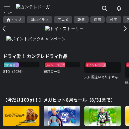
トップ
国内ドラマ
アニメ
韓流
洋画
邦画
ドラマ愛！ カンテレドラマ作品
無料見逃し
ポイントバック
ポイントバック
GTO（2026）
銀河の一票
夫に間違いありません
【今だけ100pt！】メガヒット8月セール（8/31まで）