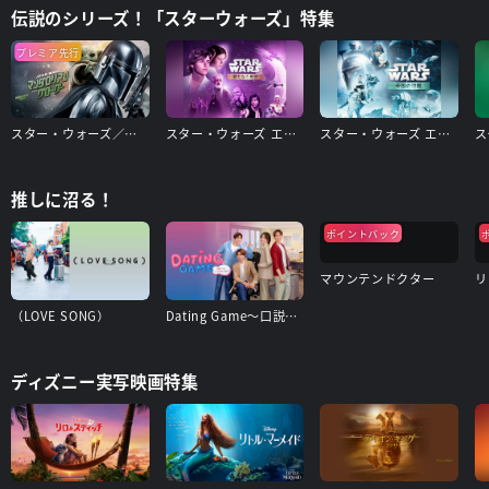
伝説のシリーズ！「スターウォーズ」特集
プレミア先行
スター・ウォーズ／マンダロリアン・アンド・グローグー
スター・ウォーズ エピソード4/新たなる希望
スター・ウォーズ エピソード5/帝国の逆襲
推しに沼る！
ポイントバック
マウンテンドクター
リ
（LOVE SONG）
Dating Game〜口説いてもいいですか、ボス!?〜
ディズニー実写映画特集