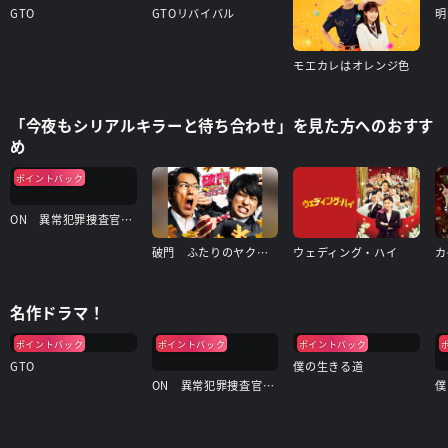
GTO
GTOリバイバル
明
モエカレはオレンジ色
「今夜もシリアルキラーと待ち合わせ」を見た方へのおすす
め
ポイントバック
ON 異常犯罪捜査官・藤堂比奈子
破門 ふたりのヤクビョーガミ
ウェディング・ハイ
名作ドラマ！
ポイントバック
ポイントバック
ポイントバック
GTO
僕の生きる道
ON 異常犯罪捜査官・藤堂比奈子