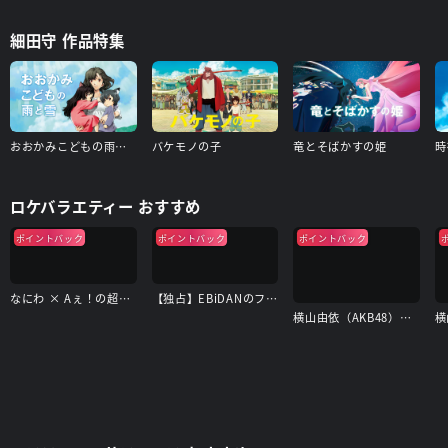
細田守 作品特集
おおかみこどもの雨と雪
バケモノの子
竜とそばかすの姫
時
ロケバラエティー おすすめ
ポイントバック
ポイントバック
ポイントバック
なにわ × Aぇ！の超合体できるかな？
【独占】EBiDANのフォトリップ
横山由依（AKB48）がはんなり巡る 京都 いろどり日記