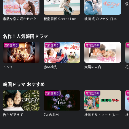
侵
素敵な恋の咲かせかた
秘密關係 Secret Lover 最後の約束
映画 冬のソナタ 日本特別版
名作！人気韓国ドラマ
無料話あり
無料話あり
無料話あり
トンイ
赤い袖先
太陽の末裔
花
韓国ドラマ おすすめ
無料話あり
無料話あり
告白ができず
7人の脱出
社長ドル・マート(レンタル版)