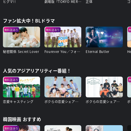
ヒグマ!!
劇場版『TOKYO MER～走る緊急救命室～南海ミッション』
正体
ゴ
ファン拡大中！BLドラマ
無料話あり
無料話あり
秘密關係 Secret Lover
Fourever You／フォーエバー・ユー
Eternal Butler
人気のアジアリアリティー番組！
無料話あり
恋愛キャスティング
ボクらの恋愛シェアハウス3～Boys Love ∞（アンリミテッド）～
ボクらの恋愛シェアハウス2～Boys Love ∞(アンリミテッド)〜
韓国映画 おすすめ
無料話あり