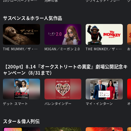
10クローバーフィールド・レーン
河畔の家
クワイエット・プレイス
サスペンス＆ホラー人気作品
THE MUMMY／ザ・マミー 棺の中の少女
M3GAN／ミーガン 2.0
THE MONKEY／ザ・モンキー
お
【200pt】8.14『オークストリートの異変』劇場公開記念キ
ャンペーン（8/31まで）
ゲット スマート
バレンタインデー
マイ・インターン
オ
スター＆偉人列伝
プレミア先行