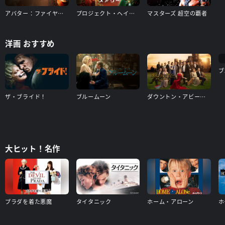
アバター：ファイヤー・アンド・アッシュ
プロジェクト・ヘイル・メアリー
マスターズ 超空の覇者
洋画 おすすめ
ブ
ザ・ブライド！
ブルームーン
ダウントン・アビー／グランドフィナーレ
大ヒット！名作
プラダを着た悪魔
タイタニック
ホーム・アローン
ホ