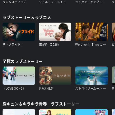
リロ＆スティッチ
リトル・マーメイド
ライオン・キング：ムファサ
ラ
ラブストーリー＆ラブコメ
ザ・ブライド！
嵐が丘（2026）
We Live in Time この時を生きて
至極のラブストーリー
（LOVE SONG）
片思い世界
ストロベリームーン 余命半年の恋
胸キュン＆キラキラ青春 ラブストーリー