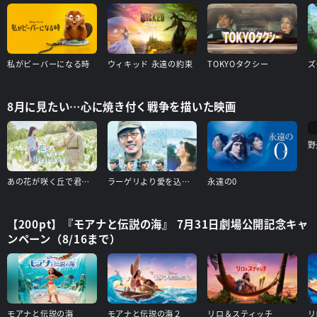
私がビーバーになる時
ウィキッド 永遠の約束
TOKYOタクシー
ズ
8月に見たい…心に焼き付く戦争を描いた映画
野
あの花が咲く丘で君とまた出会えたら
ラーゲリより愛を込めて
永遠の0
【200pt】『モアナと伝説の海』 7月31日劇場公開記念キャ
ンペーン（8/16まで）
モアナと伝説の海
モアナと伝説の海２
リロ＆スティッチ
リ