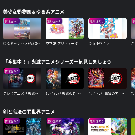
美少女動物園＆ゆる系アニメ
無料話あり
無料話あり
無料話あり
ゆるキャン△ SEASON2
ウマ娘 プリティーダービー Season 3
ゆるゆり♪♪
「全集中！」鬼滅アニメシリーズ一気見しましょう
無料話あり
テレビアニメ「鬼滅の刃」竈門炭治郎 立志編
ﾃﾚﾋﾞｱﾆﾒ｢鬼滅の刃｣無限列車編
ﾃﾚﾋﾞｱﾆﾒ｢鬼滅の刃｣遊郭編
剣と魔法の異世界アニメ
無料話あり
無料話あり
無料話あり