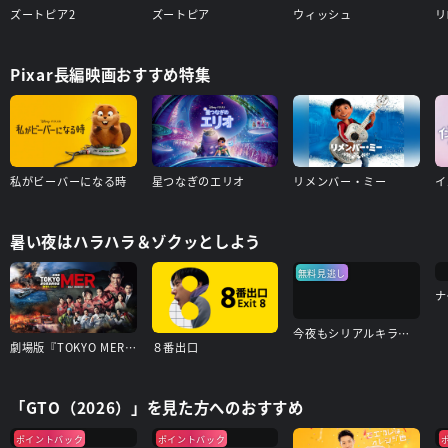
ズートピア2
ズートピア
ウィッシュ
リ
Pixar長編映画おすすめ特集
私がビーバーになる時
星つなぎのエリオ
リメンバー・ミー
イ
暑い夜はハラハラ＆ゾクッとしよう
無料見逃し
ナ
今夜もシリアルキラーと待ち合わせ
劇場版『TOKYO MER～走る緊急救命室～南海ミッション』
８番出口
「GTO（2026）」を見た方へのおすすめ
ポイントバック
ポイントバック