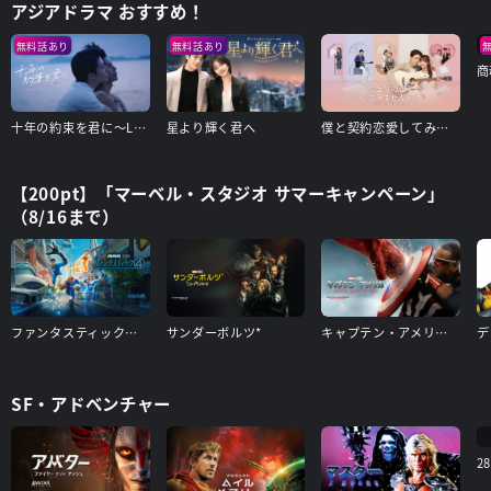
アジアドラマ おすすめ！
無料話あり
無料話あり
商
十年の約束を君に～Love After Addiction～
星より輝く君へ
僕と契約恋愛してみませんか～Smile To Life～
【200pt】「マーベル・スタジオ サマーキャンペーン」
（8/16まで）
ファンタスティック４：ファースト・ステップ
サンダーボルツ*
キャプテン・アメリカ：ブレイブ・ニュー・ワールド
SF・アドベンチャー
2