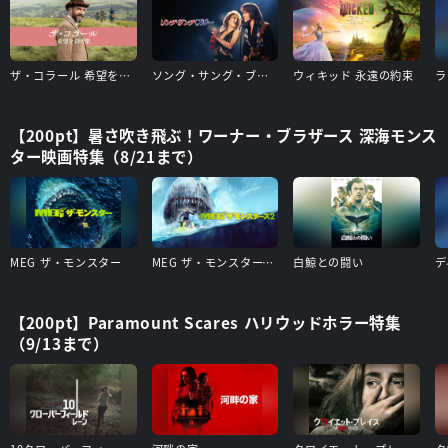
ザ・コラール 希望を紡ぐ歌
ソング・サング・ブルー
ウィキッド 永遠の約束
ラ
【200pt】暑さ吹き飛ぶ！ワーナー・ブラザース 深海モンス
ター映画特集（8/21まで）
MEG ザ・モンスター
MEG ザ・モンスターズ２
白鯨との闘い
デ
【200pt】Paramount Scares ハリウッドホラー特集
（9/13まで）