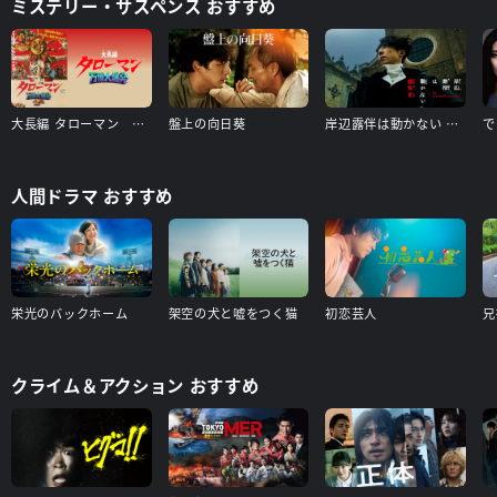
ミステリー・サスペンス おすすめ
大長編 タローマン 万博大爆発（本編）＋【配信限定】山口一郎登壇舞台挨拶（タローマン付き） 特典映像付き
盤上の向日葵
岸辺露伴は動かない 懺悔室
人間ドラマ おすすめ
栄光のバックホーム
架空の犬と嘘をつく猫
初恋芸人
クライム＆アクション おすすめ