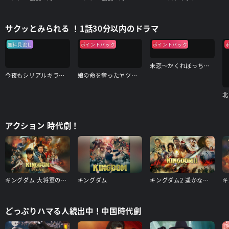
サクッとみられる ！1話30分以内のドラマ
無料見逃し
ポイントバック
ポイントバック
未恋～かくれぼっちたち～
今夜もシリアルキラーと待ち合わせ
娘の命を奪ったヤツを殺すのは罪ですか？
アクション 時代劇！
キングダム 大将軍の帰還
キングダム
キングダム2 遥かなる大地へ
キ
どっぷりハマる人続出中！中国時代劇