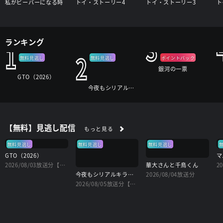
私がビーバーになる時
トイ・ストーリー4
トイ・ストーリー3
ト
3
ランキング
1
2
無料見逃し
無料見逃し
ポイントバック
銀河の一票
GTO（2026）
今夜もシリアルキラーと待ち合わせ
【無料】見逃し配信
もっと見る
無料見逃し
無料見逃し
無料見逃し
GTO（2026）
マ
2026/08/03放送分【字】
華大さんと千鳥くん
2
今夜もシリアルキラーと待ち合わせ
2026/08/04放送分
2026/08/05放送分【字】