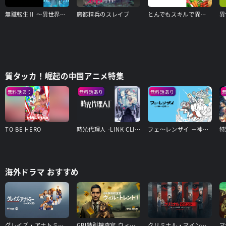
無職転生Ⅱ ～異世界行ったら本気だす～
魔都精兵のスレイブ
とんでもスキルで異世界放浪メシ
異
質タッカ！崛起の中国アニメ特集
無料話あり
無料話あり
無料話あり
TO BE HERO
時光代理人 -LINK CLICK- Ⅱ
フェ～レンザイ －神さまの日常－
海外ドラマ おすすめ
グレイズ・アナトミー シーズン20
GBI特別捜査官 ウィル・トレント シーズン1
クリミナル・マインド／FBI vs. 異常犯罪 エボリューション（シーズン17）