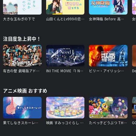
大きな玉ねぎの下で
山田くんとLv999の恋をする
女神降臨 Before 高校デビュー編
注目度急上昇中！
有吉の壁 劇場版アドリブ大河「面白城の18人」
INI THE MOVIE『I Need I』
ビリー・アイリッシュ - Hit Me Hard and Soft: The Tour
アニメ映画 おすすめ
果てしなきスカーレット
映画 すみっコぐらし 空の王国とふたりのコ
たべっ子どうぶつ THE MOVIE