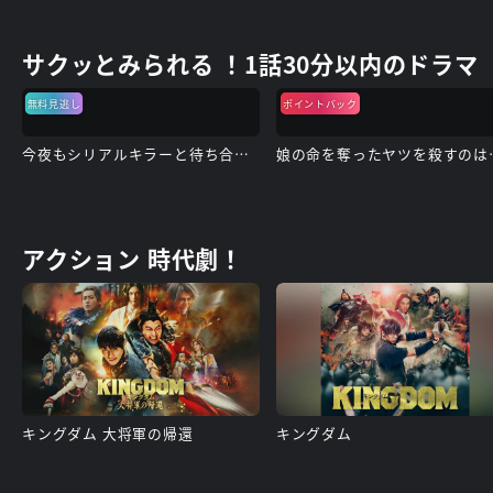
サクッとみられる ！1話30分以内のドラマ
無料見逃し
ポイントバック
今夜もシリアルキラーと待ち合わせ
娘の命を奪
アクション 時代劇！
キングダム 大将軍の帰還
キングダム