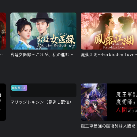
～転生の復讐と禁断の愛～
宮廷女医録～これが、私の進む道～
鳳落江湖～Forbidden Love
無料見逃し
マリッジトキシン（見逃し配信）
魔王軍最強の魔術師は人間だ