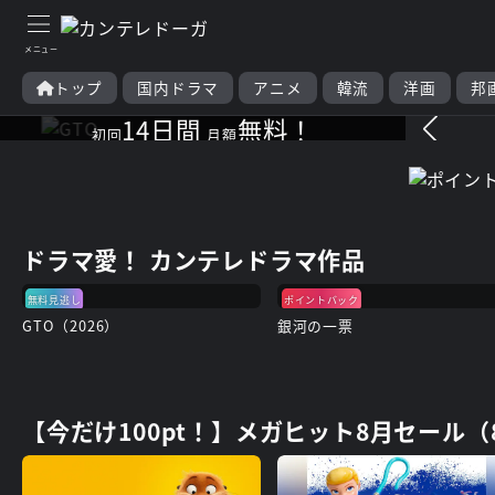
ドラマも映画も
ドーガ愛、無限大∞
トップ
国内ドラマ
アニメ
韓流
洋画
邦
14日間
無料！
初回
月額
見たい分だけムダなくレンタ
ル！
ドラマ愛！ カンテレドラマ作品
無料見逃し
ポイントバック
GTO（2026）
銀河の一票
【今だけ100pt！】メガヒット8月セール（8