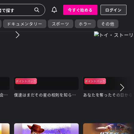
今すぐ始める
ログイン
ドキュメンタリー
スポーツ
ホラー
その他
ポイントバック
ポイントバック
終幕のロンド ―もう二度と、会えないあなたに―
僕達はまだその星の校則を知らない
あなたを奪ったその日から