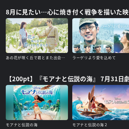
8月に見たい…心に焼き付く戦争を描いた映
あの花が咲く丘で君とまた出会えたら
ラーゲリより愛を込めて
【200pt】『モアナと伝説の海』 7月31
モアナと伝説の海
モアナと伝説の海２