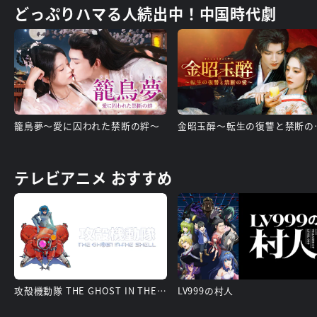
どっぷりハマる人続出中！中国時代劇
籠鳥夢～愛に囚われた禁断の絆～
金昭玉醉
テレビアニメ おすすめ
攻殻機動隊 THE GHOST IN THE SHELL
LV999の村人