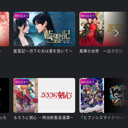
無料話あり
無料話あり
～
藍雲記～月下の刃は愛を抱いて～
無料話あり
無料話あり
った
るろうに剣心 －明治剣客浪漫譚－