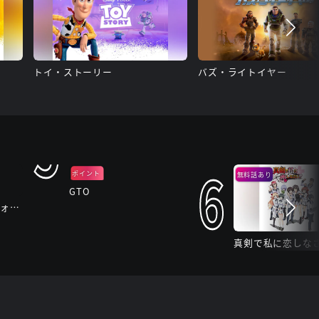
トイ・ストーリー
バズ・ライトイヤー
5
6
ポイント
無料話あり
バック
GTO
【独占】EBiDANのフォトリップ