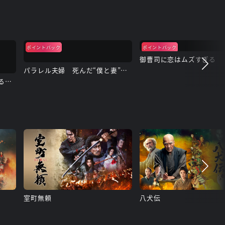
ポイントバック
ポイントバック
御曹司に恋はムズすぎる
パラレル夫婦 死んだ“僕と妻”の真実
北くんがかわいすぎて手に余るので、３人でシェアすることにしました。
室町無頼
八犬伝