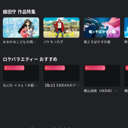
細田守 作品特集
おおかみこどもの雨と雪
バケモノの子
竜とそばかすの姫
時
ロケバラエティー おすすめ
ポイントバック
ポイントバック
ポイントバック
なにわ × Aぇ！の超合体できるかな？
【独占】EBiDANのフォトリップ
横山由依（AKB48）がはんなり巡る 京都 いろどり日記