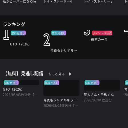
私がビーバーになる時
トイ・ストーリー4
トイ・ストーリー3
ト
3
ランキング
1
2
無料見逃し
無料見逃し
ポイントバック
銀河の一票
GTO（2026）
今夜もシリアルキラーと待ち合わせ
【無料】見逃し配信
もっと見る
無料見逃し
無料見逃し
無料見逃し
GTO（2026）
マ
2026/08/03放送分【字】
華大さんと千鳥くん
2
今夜もシリアルキラーと待ち合わせ
2026/08/04放送分
2026/08/05放送分【字】