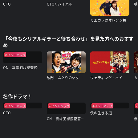
GTO
GTOリバイバル
明
モエカレはオレンジ色
「今夜もシリアルキラーと待ち合わせ」を見た方へのおすす
め
ポイントバック
ON 異常犯罪捜査官・藤堂比奈子
破門 ふたりのヤクビョーガミ
ウェディング・ハイ
名作ドラマ！
ポイントバック
ポイントバック
ポイントバック
GTO
僕の生きる道
ON 異常犯罪捜査官・藤堂比奈子