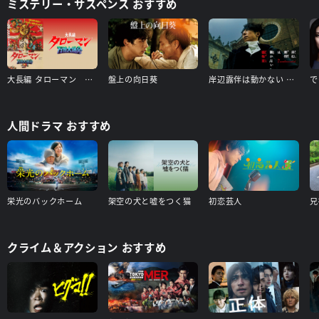
ミステリー・サスペンス おすすめ
大長編 タローマン 万博大爆発（本編）＋【配信限定】山口一郎登壇舞台挨拶（タローマン付き） 特典映像付き
盤上の向日葵
岸辺露伴は動かない 懺悔室
人間ドラマ おすすめ
栄光のバックホーム
架空の犬と嘘をつく猫
初恋芸人
クライム＆アクション おすすめ