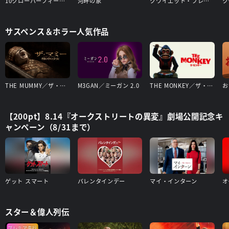
10クローバーフィールド・レーン
河畔の家
クワイエット・プレイス
サスペンス＆ホラー人気作品
THE MUMMY／ザ・マミー 棺の中の少女
M3GAN／ミーガン 2.0
THE MONKEY／ザ・モンキー
お
【200pt】8.14『オークストリートの異変』劇場公開記念キ
ャンペーン（8/31まで）
ゲット スマート
バレンタインデー
マイ・インターン
オ
スター＆偉人列伝
プレミア先行