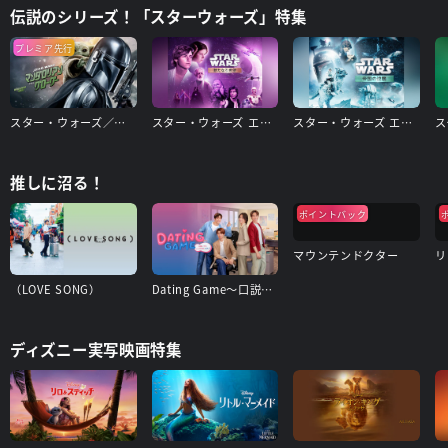
伝説のシリーズ！「スターウォーズ」特集
プレミア先行
スター・ウォーズ／マンダロリアン・アンド・グローグー
スター・ウォーズ エピソード4/新たなる希望
スター・ウォーズ エピソード5/帝国の逆襲
推しに沼る！
ポイントバック
マウンテンドクター
リ
（LOVE SONG）
Dating Game〜口説いてもいいですか、ボス!?〜
ディズニー実写映画特集