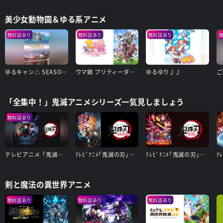
美少女動物園＆ゆる系アニメ
無料話あり
無料話あり
無料話あり
ゆるキャン△ SEASON2
ウマ娘 プリティーダービー Season 3
ゆるゆり♪♪
「全集中！」鬼滅アニメシリーズ一気見しましょう
無料話あり
テレビアニメ「鬼滅の刃」竈門炭治郎 立志編
ﾃﾚﾋﾞｱﾆﾒ｢鬼滅の刃｣無限列車編
ﾃﾚﾋﾞｱﾆﾒ｢鬼滅の刃｣遊郭編
剣と魔法の異世界アニメ
無料話あり
無料話あり
無料話あり