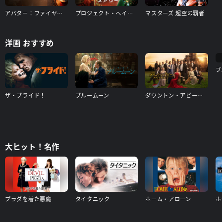
アバター：ファイヤー・アンド・アッシュ
プロジェクト・ヘイル・メアリー
マスターズ 超空の覇者
洋画 おすすめ
ブ
ザ・ブライド！
ブルームーン
ダウントン・アビー／グランドフィナーレ
大ヒット！名作
プラダを着た悪魔
タイタニック
ホーム・アローン
ホ