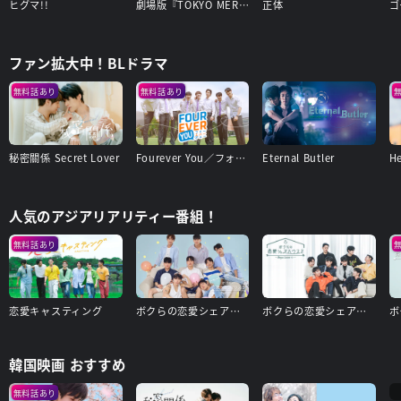
ヒグマ!!
劇場版『TOKYO MER～走る緊急救命室～南海ミッション』
正体
ゴ
ファン拡大中！BLドラマ
無料話あり
無料話あり
秘密關係 Secret Lover
Fourever You／フォーエバー・ユー
Eternal Butler
人気のアジアリアリティー番組！
無料話あり
恋愛キャスティング
ボクらの恋愛シェアハウス3～Boys Love ∞（アンリミテッド）～
ボクらの恋愛シェアハウス2～Boys Love ∞(アンリミテッド)〜
韓国映画 おすすめ
無料話あり