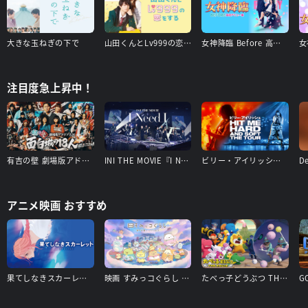
大きな玉ねぎの下で
山田くんとLv999の恋をする
女神降臨 Before 高校デビュー編
注目度急上昇中！
有吉の壁 劇場版アドリブ大河「面白城の18人」
INI THE MOVIE『I Need I』
ビリー・アイリッシュ - Hit Me Hard and Soft: The Tour
アニメ映画 おすすめ
果てしなきスカーレット
映画 すみっコぐらし 空の王国とふたりのコ
たべっ子どうぶつ THE MOVIE