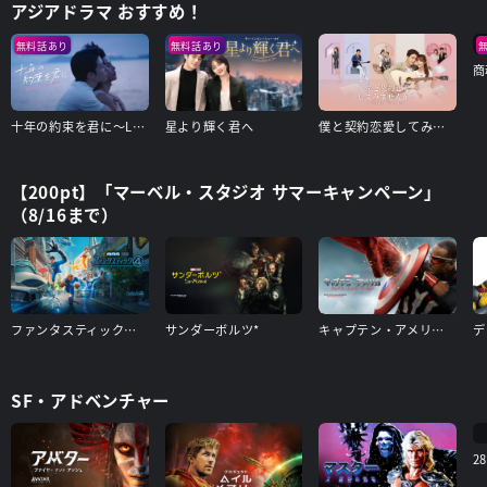
アジアドラマ おすすめ！
無料話あり
無料話あり
商
十年の約束を君に～Love After Addiction～
星より輝く君へ
僕と契約恋愛してみませんか～Smile To Life～
【200pt】「マーベル・スタジオ サマーキャンペーン」
（8/16まで）
ファンタスティック４：ファースト・ステップ
サンダーボルツ*
キャプテン・アメリカ：ブレイブ・ニュー・ワールド
SF・アドベンチャー
2