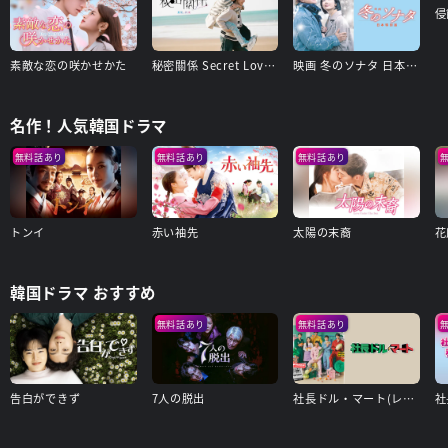
侵
素敵な恋の咲かせかた
秘密關係 Secret Lover 最後の約束
映画 冬のソナタ 日本特別版
名作！人気韓国ドラマ
無料話あり
無料話あり
無料話あり
トンイ
赤い袖先
太陽の末裔
花
韓国ドラマ おすすめ
無料話あり
無料話あり
告白ができず
7人の脱出
社長ドル・マート(レンタル版)