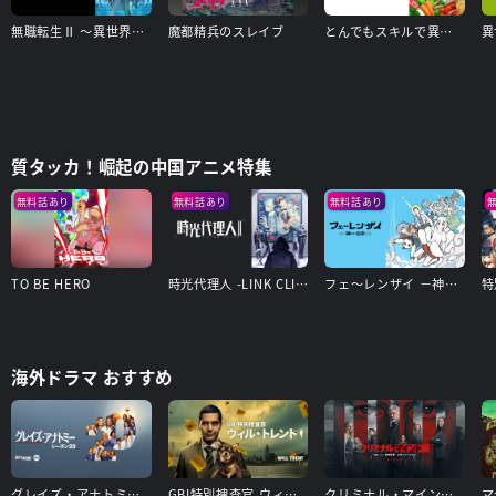
無職転生Ⅱ ～異世界行ったら本気だす～
魔都精兵のスレイブ
とんでもスキルで異世界放浪メシ
異
質タッカ！崛起の中国アニメ特集
無料話あり
無料話あり
無料話あり
TO BE HERO
時光代理人 -LINK CLICK- Ⅱ
フェ～レンザイ －神さまの日常－
海外ドラマ おすすめ
グレイズ・アナトミー シーズン20
GBI特別捜査官 ウィル・トレント シーズン1
クリミナル・マインド／FBI vs. 異常犯罪 エボリューション（シーズン17）