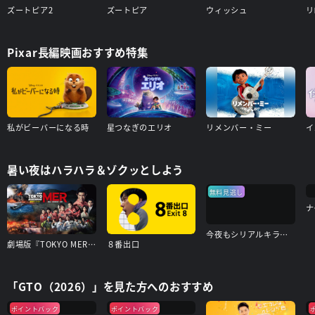
ズートピア2
ズートピア
ウィッシュ
リ
Pixar長編映画おすすめ特集
私がビーバーになる時
星つなぎのエリオ
リメンバー・ミー
イ
暑い夜はハラハラ＆ゾクッとしよう
無料見逃し
ナ
今夜もシリアルキラーと待ち合わせ
劇場版『TOKYO MER～走る緊急救命室～南海ミッション』
８番出口
「GTO（2026）」を見た方へのおすすめ
ポイントバック
ポイントバック