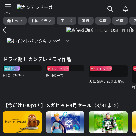
トップ
国内ドラマ
アニメ
韓流
洋画
邦画
ドラマ愛！ カンテレドラマ作品
無料見逃し
ポイントバック
ポイントバック
GTO（2026）
銀河の一票
夫に間違いありません
【今だけ100pt！】メガヒット8月セール（8/31まで）