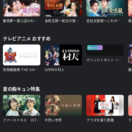
籠鳥夢～愛に囚われた禁断の絆～
金昭玉醉～転生の復讐と禁断の愛～
宮廷女医録～これが、私の進む道～
テレビアニメ おすすめ
無料見逃し
マリッジトキシン（見逃し配信）
攻殻機動隊 THE GHOST IN THE SHELL
LV999の村人
夏の胸キュン特集
ファーストキス 1ST KISS
片思い世界
プラダを着た悪魔