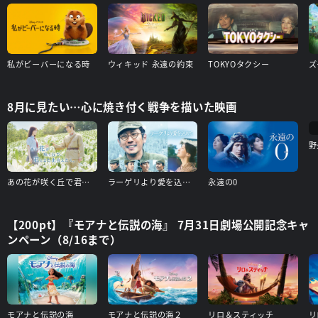
私がビーバーになる時
ウィキッド 永遠の約束
TOKYOタクシー
ズ
8月に見たい…心に焼き付く戦争を描いた映画
野
あの花が咲く丘で君とまた出会えたら
ラーゲリより愛を込めて
永遠の0
【200pt】『モアナと伝説の海』 7月31日劇場公開記念キャ
ンペーン（8/16まで）
モアナと伝説の海
モアナと伝説の海２
リロ＆スティッチ
リ