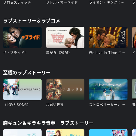
リロ＆スティッチ
リトル・マーメイド
ライオン・キング：ムファサ
ラ
ラブストーリー＆ラブコメ
ザ・ブライド！
嵐が丘（2026）
We Live in Time この時を生きて
至極のラブストーリー
（LOVE SONG）
片思い世界
ストロベリームーン 余命半年の恋
胸キュン＆キラキラ青春 ラブストーリー