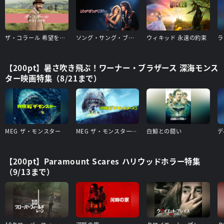
ザ・コラール 希望を紡ぐ歌
ソング・サング・ブルー
ウィキッド 永遠の約束
ラ
【200pt】暑さ吹き飛ぶ！ワーナー・ブラザース 深海モンス
ター映画特集（8/21まで）
MEG ザ・モンスター
MEG ザ・モンスターズ２
白鯨との闘い
デ
【200pt】Paramount Scares ハリウッドホラー特集
（9/13まで）