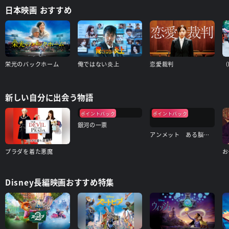
日本映画 おすすめ
栄光のバックホーム
俺ではない炎上
恋愛裁判
（
新しい自分に出会う物語
ポイントバック
ポイントバック
銀河の一票
アンメット ある脳外科医の日記
プラダを着た悪魔
お
Disney長編映画おすすめ特集