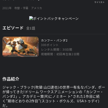
2011年
吹替・字幕
アメリカ
エピソード
全1話
カンフー・パンダ2
300ポイント
レンタル期間：30日間
視聴期間：初回再生後2日間
作品紹介
ジャック・ブラック(吹替:山口達也)の世界一有名なパンダ、ポー
が帰ってきた!ドリーム ワークスアニメーションの「カンフー・
パンダ2」。アカデミー賞(R)にノミネー ト*された1作目に続
く"期待どおりの2作目"(スコット・ボウルズ、USAトゥデイ)
だ。