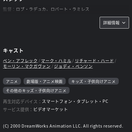
監督：
ロブ・ラデュカ、ロバート・ラミレス
脚本：
詳細情報
レイモンド・シンガー、ジョー・スティルマン、ユージニア・ボ
ストンウィック=シンガー、マーシャル・ゴールドバーグ
キャスト
ベン・アフレック
マーク・ハミル
リチャード・ハード
モーリン・マクガヴァン
ジョディ・ベンソン
アニメ
劇場版・アニメ映画
キッズ・子供向けアニメ
その他のキッズ・子供向けアニメ
再生対応デバイス：
スマートフォン・タブレット・PC
サービス提供：
ビデオマーケット
(C) 2000 DreamWorks Animation LLC. All rights reserved.