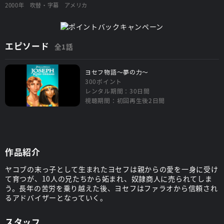
2000年
吹替・字幕
アメリカ
エピソード
全1話
ヨセフ物語～夢の力～
300ポイント
レンタル期間：30日間
視聴期間：初回再生後2日間
作品紹介
ヤコブの末っ子として生まれたヨセフは親からの愛を一身に受け
て育つが、10人の兄たちから妬まれ、奴隷商人に売られてしま
う。長年の苦労を乗り越えた後、ヨセフはファラオから信頼され
るアドバイザーとなっていく。
スタッフ