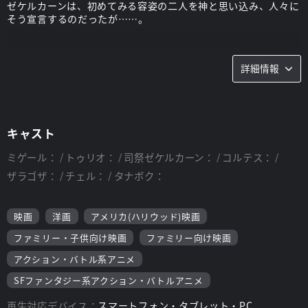
ゼケルカーンは、初めてみる容姿の二人を神と思い込み、人々に
そう宣言するのだったが……。
スタッフ
詳細情報
監督：
エリック・"ビーボ"・バージェロン、ドン・ポール
キャスト
ミゲール：
トゥリオ：
司祭ゼケルカーン：
コルテス：
ザラゴザ：
チェル：
タナボク：
映画
洋画
アメリカ(ハリウッド)映画
ファミリー・子供向け映画
ファミリー向け映画
アクション・バトル系アニメ
SFファンタジー系アクション・バトルアニメ
再生対応デバイス：
スマートフォン・タブレット・PC