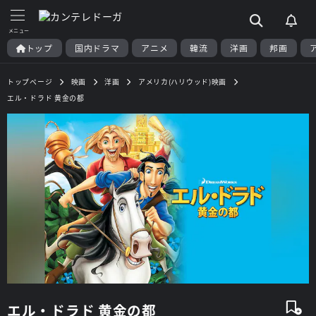
トップ
国内ドラマ
アニメ
韓流
洋画
邦画
トップページ
映画
洋画
アメリカ(ハリウッド)映画
エル・ドラド 黄金の都
エル・ドラド 黄金の都