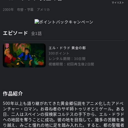
2000年
吹替・字幕
アメリカ
エピソード
全1話
エル・ドラド 黄金の都
300ポイント
レンタル期間：30日間
視聴期間：初回再生後2日間
作品紹介
500年以上も語り継がれてきた黄金郷伝説をアニメ化したアドベ
ンチャー・ロマン。お尋ね者のサギ師トゥリオとミゲール。ある
日、二人はスペインの探検家コルテスの手下から、エル・ドラド
ヘの地図を奪うことに成功。彼の地を目指して、幾多の苦難を乗
り越え、みごと憧れの地に足を踏み入れた。すると、都の聖職者