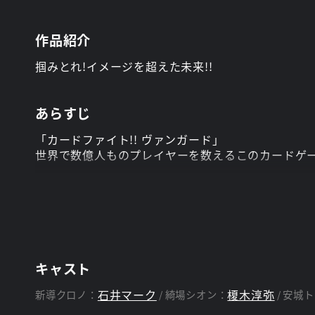
作品紹介
掴みとれ!イメージを超えた未来!!
あらすじ
「カードファイト!! ヴァンガード」
世界で数億人ものプレイヤーを数えるこのカードゲ
ヴァンガード普及協会が主催した一大イベント、「
クロノ、シオン、トコハたちチームトライスリーは、
一方ジェネレーションクエストを利用して《ギアク
るべき野望が実現する!
キャスト
愛すべきユニットたちとの絆を守るため、その野望
ちはだかる!
石井マーク
榎木淳弥
新導クロノ：
綺場シオン：
安城ト