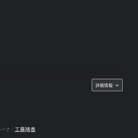
詳細情報
の全てが明神リューズの下に揃った時、リューズの恐
ズの理念と野望に賛同する謎の集団、カンパニーが立
工藤晴香
ルーナ：