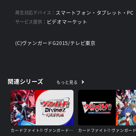
リューズの野望「完全なる未来」とは?
各々の未来と信念を賭け、いよいよ直接対決!!
スマートフォン・タブレット・PC
再生対応デバイス：
ビデオマーケット
サービス提供：
スタッフ
梅本 唯(音響監督兼任)
監督：
(C)ヴァンガードG2015/テレビ東京
関連シリーズ
もっと見る
カードファイト!! ヴァンガード Divinez 幻真星戦編