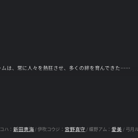
ームは、常に人々を熱狂させ、多くの絆を育んできた……
ジェネレーションクエスト」。
数々の試練を乗り越えつつ見事優勝を果たした!
ロニクル》十二支刻獣のユニットが着々と地球上に召喚。そ
を阻止しようとする伊吹コウジとクロノたちの前に、リュー
新田恵海
宮野真守
愛美
コハ：
伊吹コウジ：
蝶野アム：
弓月