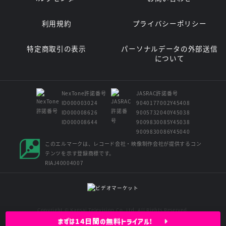
利用規約
プライバシーポリシー
特定商取引の表示
パーソナルデータの外部送信
について
NexTone許諾番号
JASRAC許諾番号
ID000003024
9040177002Y45408
ID000008626
9005732040Y45038
ID000008644
9009830085Y45038
9009830086Y45040
このエルマークは、レコード会社・映像制作会社が提供するコン
テンツを示す登録商標です。
RIAJ40004007
Copyright © Kansai Television Co. Ltd. All Rights Reserved.
まずは14日間の無料トライアル!