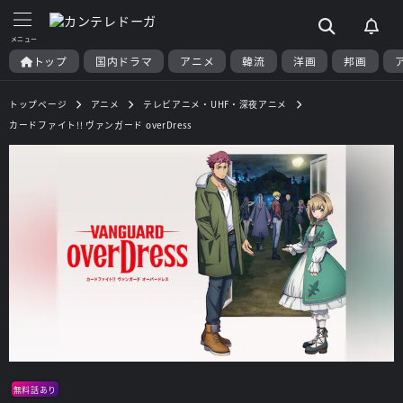
トップ
国内ドラマ
アニメ
韓流
洋画
邦画
トップページ
アニメ
テレビアニメ・UHF・深夜アニメ
カードファイト!! ヴァンガード overDress
無料話あり