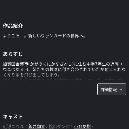
作品紹介
ようこそ―。新しいヴァンガードの世界へ。
あらすじ
加賀国金澤市(かがのくにかなざわし)に住む中学3年生の近導ユ
ウユはある日、姉たちの趣味に付き合わされていたが耐えられな
くなり家を飛び出してしまう。
飛び出した先でユウユは夜の遊園地を訪れ、リーダーの桃山ダン
ジとその仲間たちで結成された「チームブラックアウト」とヴァ
詳細情報
ンガードに出会うのだった。
そして今宵、ダンジと謎に包まれた強豪ファイター、江端トウヤ
によるカードファイトが行われる。
見つめるユウユの前でファイトはいつしかイメージの世界に浸食
されてゆく── 。
キャスト
近導ユウユ：
蒼井翔太
桃山ダンジ：
小野友樹
スタッフ