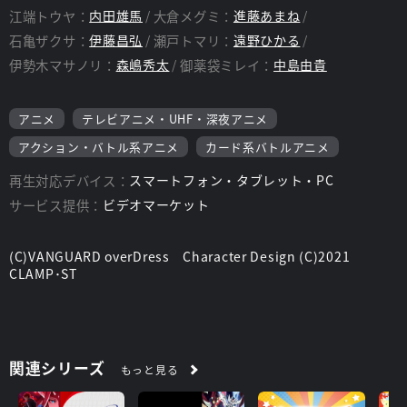
江端トウヤ：
内田雄馬
大倉メグミ：
進藤あまね
監督：
森 賢
石亀ザクサ：
伊藤昌弘
瀬戸トマリ：
遠野ひかる
伊勢木マサノリ：
森嶋秀太
御薬袋ミレイ：
中島由貴
アニメ
テレビアニメ・UHF・深夜アニメ
アクション・バトル系アニメ
カード系バトルアニメ
再生対応デバイス：
スマートフォン・タブレット・PC
サービス提供：
ビデオマーケット
(C)VANGUARD overDress Character Design (C)2021
CLAMP･ST
関連シリーズ
もっと見る