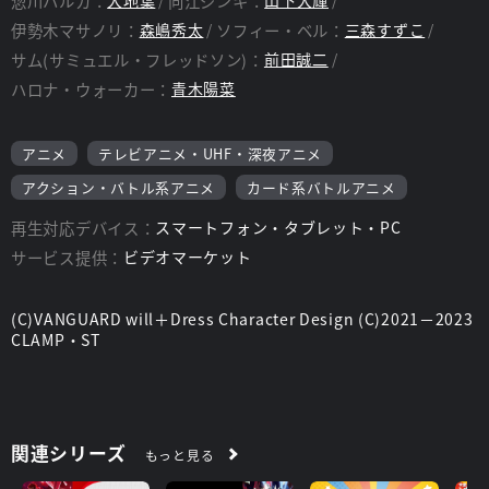
惣川ハルカ：
向江ジンキ：
伊勢木マサノリ：
森嶋秀太
ソフィー・ベル：
三森すずこ
サム(サミュエル・フレッドソン)：
前田誠二
ハロナ・ウォーカー：
青木陽菜
アニメ
テレビアニメ・UHF・深夜アニメ
アクション・バトル系アニメ
カード系バトルアニメ
再生対応デバイス：
スマートフォン・タブレット・PC
サービス提供：
ビデオマーケット
(C)VANGUARD will＋Dress Character Design (C)2021－2023
CLAMP・ST
関連シリーズ
もっと見る