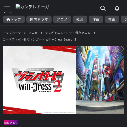
トップ
国内ドラマ
アニメ
韓流
洋画
邦画
トップページ
アニメ
テレビアニメ・UHF・深夜アニメ
カードファイト!! ヴァンガード will＋Dress Season2
無料話あり