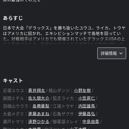
あらすじ
日本で大会「デラックス」を勝ち抜いたユウユ、ライカ、トウヤ
はアメリカに招かれ、エキシビションマッチで各地を回ってい
た。対戦相手はアメリカでも開催されていたデラックスUSAの上
位入賞者ばかりで、熱戦がユウユたち日本勢3人の熱戦が続いて
ゆく。
詳細情報
一足先に渡米していたダンジは、ミチルの依頼を受けてデラック
ス大会の裏を探るうちに、相次ぐファイター失踪事件との関連を
疑うようになっていた。
スタッフ
キャスト
監督：
鈴木龍太郎
近導ユウユ：
蒼井翔太
桃山ダンジ：
小野友樹
廻間ミチル：
佐久間大介
狐芝ライカ：
小笠原仁
羽根山ウララ：
各務華梨
江端トウヤ：
内田雄馬
大倉メグミ：
進藤あまね
石亀ザクサ：
伊藤昌弘
瀬戸トマリ：
遠野ひかる
御薬袋ミレイ：
中島由貴
大地葉
山下大輝