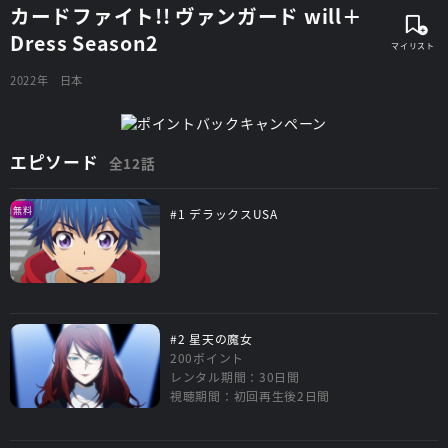
カードファイト!! ヴァンガード will＋
Dress Season2
2022年
日本
エピソード
全12話
無料
#1 デラックスUSA
#2 星天の魔女
200ポイント
レンタル期間：30日間
視聴期間：初回再生後2日間