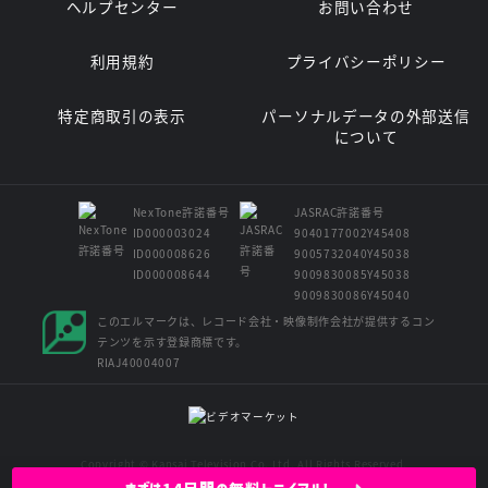
ヘルプセンター
お問い合わせ
利用規約
プライバシーポリシー
特定商取引の表示
パーソナルデータの外部送信
について
NexTone許諾番号
JASRAC許諾番号
ID000003024
9040177002Y45408
ID000008626
9005732040Y45038
ID000008644
9009830085Y45038
9009830086Y45040
このエルマークは、レコード会社・映像制作会社が提供するコン
テンツを示す登録商標です。
RIAJ40004007
Copyright © Kansai Television Co. Ltd. All Rights Reserved.