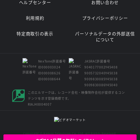
ヘルプセンター
お問い合わせ
利用規約
プライバシーポリシー
特定商取引の表示
パーソナルデータの外部送信
について
NexTone許諾番号
JASRAC許諾番号
ID000003024
9040177002Y45408
ID000008626
9005732040Y45038
ID000008644
9009830085Y45038
9009830086Y45040
このエルマークは、レコード会社・映像制作会社が提供するコン
テンツを示す登録商標です。
RIAJ40004007
Copyright © Kansai Television Co. Ltd. All Rights Reserved.