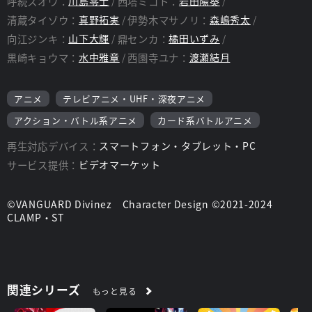
呼続スオウ：
川島零士
西塔ミコト：
岩田陽葵
清蔵タイゾウ：
真野拓実
伊勢木マサノリ：
森嶋秀太
向江ジンキ：
山下大輝
鼎センカ：
橘田いずみ
黒崎キョウマ：
水中雅章
西園寺ユナ：
渡瀬結月
アニメ
テレビアニメ・UHF・深夜アニメ
アクション・バトル系アニメ
カード系バトルアニメ
再生対応デバイス：
スマートフォン・タブレット・PC
サービス提供：
ビデオマーケット
©VANGUARD Divinez Character Design ©2021-2024
CLAMP・ST
関連シリーズ
もっと見る