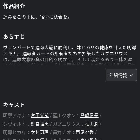
作品紹介
運命をこの手に、宿命に決着を。
あらすじ
ヴァンガードで運命大戦に勝利し、妹ヒカリの健康を叶えた明導
アキナ。 運命者カードの所有者たちを招集したガブエリウス
は、運命大戦の真の目的を明かす。 そして現れるもう一体のぬ
いぐるみ、シヴィルト。 6人の宿命者カードの所有者を引き連れ
たシヴィルトは、勝利した者たちが願いを叶えられるという「宿
詳細情報
命決戦」の開幕を宣言する。 運命vs宿命、因縁と思惑が交差す
る激しい戦いが始まった！
スタッフ
キャスト
監督：
山田卓
明導アキナ：
宮田俊哉
藍川クオン：
島崎信長
シヴィルト：
釘宮理恵
ガブエリウス：
福山潤
明導ヒカリ：
幸村恵理
員弁ナオ：
西尾夕香