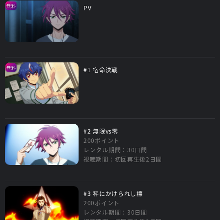
無料
PV
無料
#1 宿命決戦
#2 無限vs零
200ポイント
レンタル期間：30日間
視聴期間：初回再生後2日間
#3 秤にかけられし標
200ポイント
レンタル期間：30日間