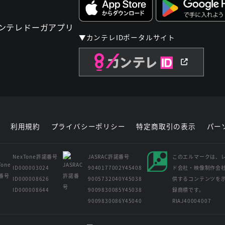
▼カンテレIDポータルサイト
利用規約
プライバシーポリシー
特定商取引の表示
パー
NexTone許諾番号
JASRAC許諾番号
このエルマークは、
ID000003024
9040177002Y45408
ド会社・映像制作会
ID000008626
9005732040Y45038
供するコンテンツを
ID000008644
9009830085Y45038
録商標です。
9009830086Y45040
RIAJ40004007