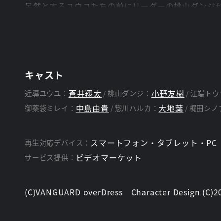
呆然とするユウユたちの前にリーダーの桃山ダンジ
仲間たちがトウヤに罵声を浴びせる中、ダンジはチ
さらに次のリーダーとしてトウヤを指名し、メンバ
一方、惣川ハルカに率いられたチームデイブレイク
そして、謎の少女・御薬袋ミレイ。
キャスト
ユウユたちを待ち受けるものとはーー。
蒼井翔太
小野友樹
近導ユウユ：
桃山ダンジ：
江端トウ
中島由貴
大地葉
御薬袋ミレイ：
惣川ハルカ：
梶田シノ
スタッフ
森 賢
監督：
スマートフォン・タブレット・PC
再生対応デバイス：
ビデオマーケット
サービス提供：
(C)VANGUARD overDress Character Design (C)