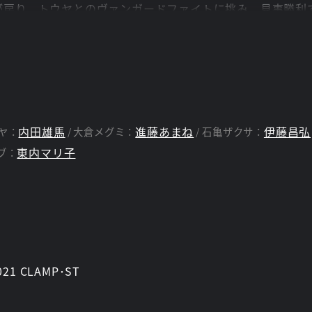
が戻り、トウヤとのヴァンガードファイトに挑み、見事勝利
ーム離脱を宣言。
ーに衝撃が走る。
の名の下に旗狩りを続けるマサノリとシノブ。
内田雄馬
進藤あまね
伊藤昌弘
ヤ：
大倉メグミ：
石亀ザクサ：
東内マリ子
ブ：
2021 CLAMP･ST