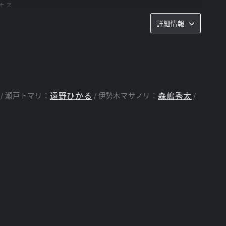
する。
詳細情報
遠野ひかる
森嶋秀太
瀬戸トマリ：
伊勢木マサノリ：