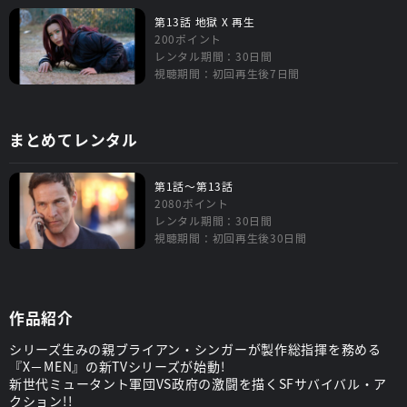
第13話 地獄 X 再生
200ポイント
レンタル期間：30日間
視聴期間：初回再生後7日間
まとめてレンタル
第1話～第13話
2080ポイント
レンタル期間：30日間
視聴期間：初回再生後30日間
作品紹介
シリーズ生みの親ブライアン・シンガーが製作総指揮を務める
『X－MEN』の新TVシリーズが始動!
新世代ミュータント軍団VS政府の激闘を描くSFサバイバル・ア
クション!!