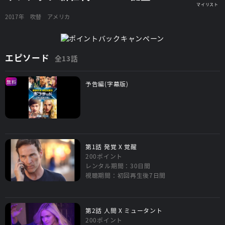
2017年
吹替
アメリカ
エピソード
全13話
無料
予告編(字幕版)
第1話 発覚 X 覚醒
200ポイント
レンタル期間：30日間
視聴期間：初回再生後7日間
第2話 人間 X ミュータント
200ポイント