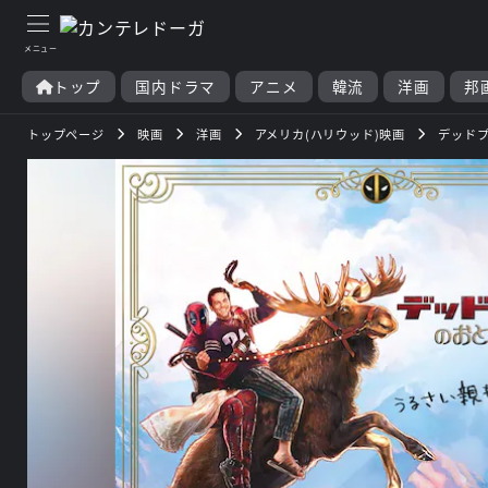
トップ
国内ドラマ
アニメ
韓流
洋画
邦
トップページ
映画
洋画
アメリカ(ハリウッド)映画
デッドプ