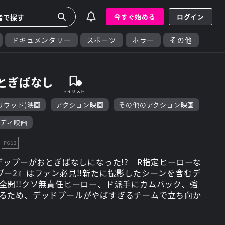
今すぐ始める
ログイン
ドキュメンタリー
スポーツ
ホラー
その他
とぎばなし
リウッド)映画
アクション映画
その他のアクション映画
ディ映画
PG12
デップーがおとぎばなしになった!? R指定ヒーローな
プー2』はファン必見!!新たに撮影したシーンを含むデ
全開!!クソ無責任ヒーロー、ド派手にカムバック、強
るため、デッドプールがやばすぎるチームで立ち向か