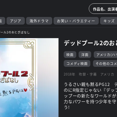
画
アジア
海外ドラマ
お笑い・バラエティー
キッズ
ール2のおとぎばなし
デッドプール2のお
映画
洋画
アメリカ(ハ
コメディ映画
その他のコメ
2018年
吹替・字幕
アメリカ
うるさい親も黙るPG12 
のにR指定じゃない『デッ
ップーの新たなワールドが
力なパワーを持つ少年を守
う!