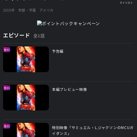
2019年
吹替・字幕
アメリカ
エピソード
全1話
無料
予告編
無料
本編プレビュー映像
無料
特別映像「サミュエル・L.ジャクソンのMCUガ
イダンス」