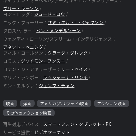
キャプテン・マーベル/ヴァース/キャロル・ダンヴァース：
ブリー・ラーソン
ヨン・ロッグ：
ジュード・ロウ
ニック・フューリー：
サミュエル・L・ジャクソン
タロス/ケラー：
ベン・メンデルソーン
ウェンディ・ローソン/スプリーム・インテリジェンス：
アネット・ベニング
フィル・コールソン：
クラーク・グレッグ
コラス：
ジャイモン・フンスー
ロナン・ジ・アキューザー：
リー・ペイス
マリア・ランボー：
ラッシャーナ・リンチ
ミン・エルヴァ：
ジェンマ・チャン
映画
洋画
アメリカ(ハリウッド)映画
アクション映画
その他のアクション映画
再生対応デバイス：
スマートフォン・タブレット・PC
サービス提供：
ビデオマーケット