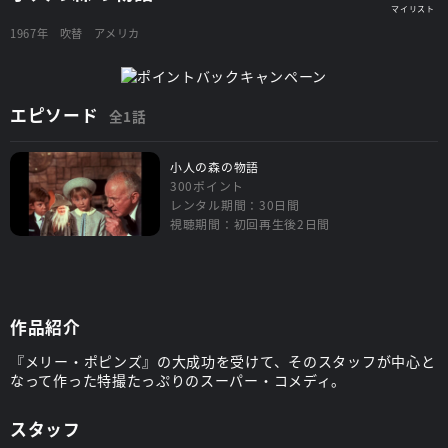
1967年
吹替
アメリカ
エピソード
全1話
小人の森の物語
300ポイント
レンタル期間：30日間
視聴期間：初回再生後2日間
作品紹介
『メリー・ポピンズ』の大成功を受けて、そのスタッフが中心と
なって作った特撮たっぷりのスーパー・コメディ。
スタッフ