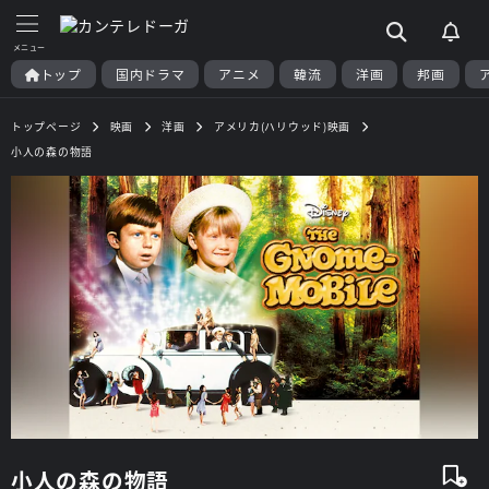
トップ
国内ドラマ
アニメ
韓流
洋画
邦画
トップページ
映画
洋画
アメリカ(ハリウッド)映画
小人の森の物語
小人の森の物語