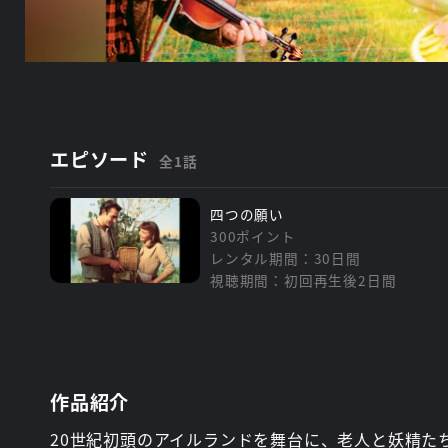
エピソード
全1話
四つの願い
300ポイント
レンタル期間：30日間
視聴期間：初回再生後2日間
作品紹介
20世紀初頭のアイルランドを舞台に、老人と妖精た