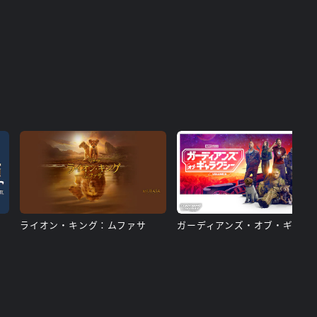
ライオン・キング：ムファサ
ガーディアンズ・オブ・ギャ