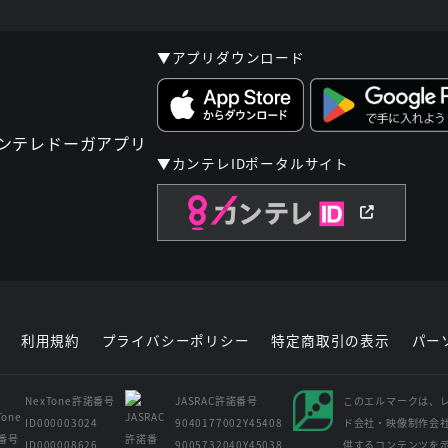
▼アプリダウンロード
▼カンテレIDポータルサイト
利用規約
プライバシーポリシー
特定商取引の表示
パー
NexTone許諾番号
JASRAC許諾番号
このエルマークは、
ID000003024
9040177002Y45408
ド会社・映像制作会
ID000008626
9005732040Y45038
供するコンテンツを