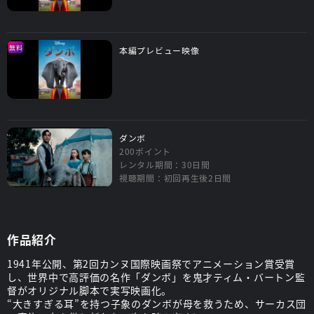
無料
本編プレビュー映像
ダンボ
200ポイント
レンタル期間：30日間
視聴期間：初回再生後2日間
作品紹介
1941年公開、第2回カンヌ国際映画祭でアニメーション賞受賞
し、世界中で高評価の名作「ダンボ」を鬼才ティム・バートン監
督がオリジナル脚本で実写映画化。
“大きすぎる耳”を持つ子象のダンボが母を救うため、サーカス団