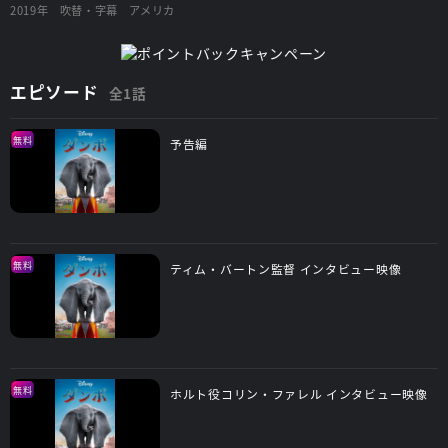
2019年
吹替・字幕
アメリカ
エピソード
全1話
無料
予告編
無料
ティム・バートン監督 インタビュー映像
無料
ホルト役コリン・ファレル インタビュー映像