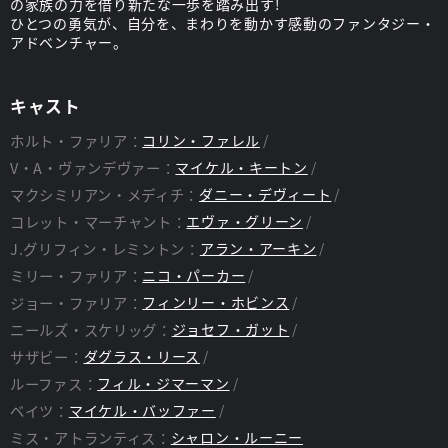
の家族の力を借り新たな一歩を踏み出す!
ひとつの勇気が、自分を、まわりを動かす感動のファンタジー・
アドベンチャー。
キャスト
ホルト・ファリア：
コリン・ファレル
V・A・ヴァンデヴァー：
マイケル・キートン
マクシミリアン・メディチ：
ダニー・デヴィート
コレット・マーチャント：
エヴァ・グリーン
J.グリフィン・レミントン：
アラン・アーキン
ミリー・ファリア：
ニコ・パーカー
ジョー・ファリア：
フィンリー・ホビンス
ニールズ・スケリッグ：
ジョセフ・ガット
サザビー：
ダグラス・リース
ルーファス：
フィル・ジマーマン
ベイツ：
マイケル・バッファー
ミス・アトランティス：
シャロン・ルーニー