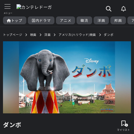
トップ
国内ドラマ
アニメ
韓流
洋画
邦画
トップページ
映画
洋画
アメリカ(ハリウッド)映画
ダンボ
ダンボ