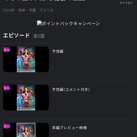
2019年
吹替・字幕
アメリカ
エピソード
全1話
無料
予告編
無料
予告編(コメント付き)
無料
本編プレビュー映像