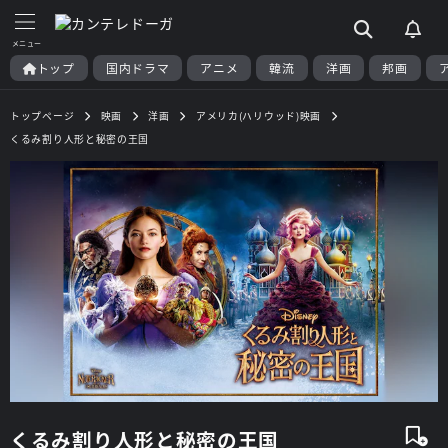
トップ
国内ドラマ
アニメ
韓流
洋画
邦画
トップページ
映画
洋画
アメリカ(ハリウッド)映画
くるみ割り人形と秘密の王国
くるみ割り人形と秘密の王国