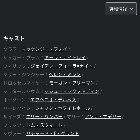
詳細情報
キャスト
クララ：
マッケンジー・フォイ
シュガー・プラム：
キーラ・ナイトレイ
フィリップ：
ジェイデン・フォーラ=ナイト
マザー・ジンジャー：
ヘレン・ミレン
ドロッセルマイヤー：
モーガン・フリーマン
シュタールバウム：
マシュー・マクファディン
ホーソーン：
エウヘニオ・デルベス
ハーレクイン：
ジャック・ホワイトホール
ルイーズ：
エリー・バンバー
マリー：
アンナ・マデリー
フリッツ：
トム・スウィート
シヴァー：
リチャード・E・グラント