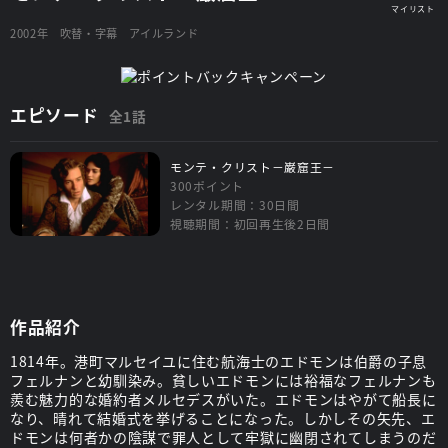
2002年
吹替・字幕
アイルランド
エピソード
全1話
モンテ・クリスト－巌窟王－
300ポイント
レンタル期間：30日間
視聴期間：初回再生後2日間
作品紹介
1814年。港町マルセイユに住む航海士のエドモンは伯爵の子息
フェルナンと幼馴染み。貧しいエドモンには裕福なフェルナンも
羨む魅力的な婚約者メルセデスがいた。エドモンはやがて船長に
なり、晴れて結婚式を挙げることになった。しかしその矢先、エ
ドモンは何者かの陰謀で罪人として牢獄に幽閉されてしまうのだ