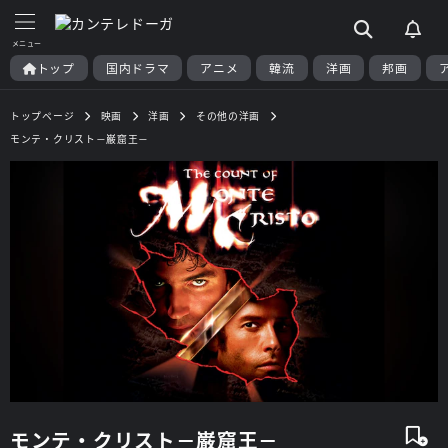
トップ
国内ドラマ
アニメ
韓流
洋画
邦画
トップページ
映画
洋画
その他の洋画
モンテ・クリスト－巌窟王－
モンテ・クリスト－巌窟王－