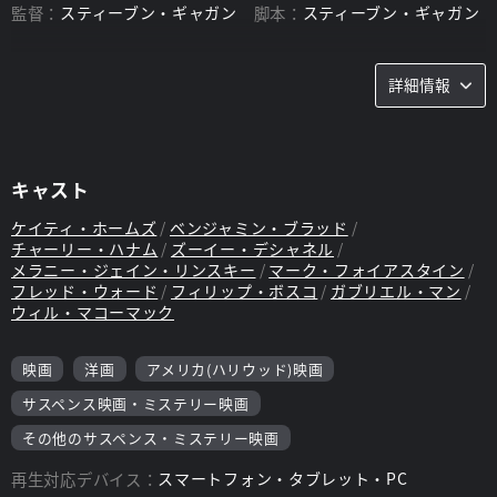
監督：
スティーブン・ギャガン
脚本：
スティーブン・ギャガン
詳細情報
キャスト
ケイティ・ホームズ
ベンジャミン・ブラッド
チャーリー・ハナム
ズーイー・デシャネル
メラニー・ジェイン・リンスキー
マーク・フォイアスタイン
フレッド・ウォード
フィリップ・ボスコ
ガブリエル・マン
ウィル・マコーマック
映画
洋画
アメリカ(ハリウッド)映画
サスペンス映画・ミステリー映画
その他のサスペンス・ミステリー映画
再生対応デバイス：
スマートフォン・タブレット・PC