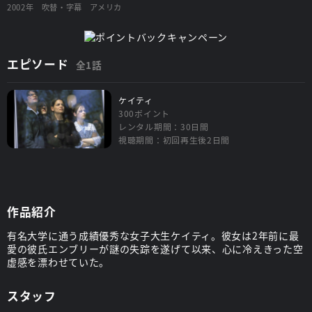
2002年
吹替・字幕
アメリカ
エピソード
全1話
ケイティ
300ポイント
レンタル期間：30日間
視聴期間：初回再生後2日間
作品紹介
有名大学に通う成績優秀な女子大生ケイティ。彼女は2年前に最
愛の彼氏エンブリーが謎の失踪を遂げて以来、心に冷えきった空
虚感を漂わせていた。
スタッフ