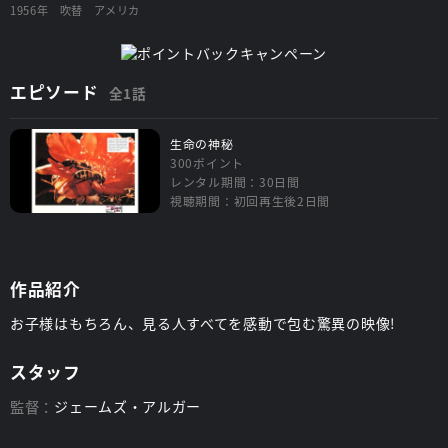
1956年
吹替
アメリカ
エピソード
全1話
生命の神秘
300ポイント
レンタル期間：30日間
視聴期間：初回再生後2日間
作品紹介
お子様はもちろん、見る人すべてを感動で包む驚異の映像!
スタッフ
監督：
ジェームズ・アルガー