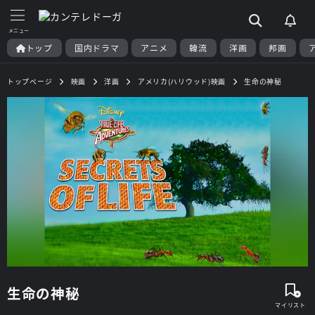
トップ
国内ドラマ
アニメ
韓流
洋画
邦画
トップページ
映画
洋画
アメリカ(ハリウッド)映画
生命の神秘
生命の神秘