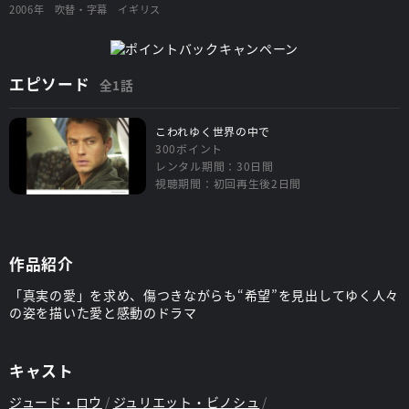
2006年
吹替・字幕
イギリス
エピソード
全1話
こわれゆく世界の中で
300ポイント
レンタル期間：30日間
視聴期間：初回再生後2日間
作品紹介
「真実の愛」を求め、傷つきながらも“希望”を見出してゆく人々
の姿を描いた愛と感動のドラマ
キャスト
ジュード・ロウ
ジュリエット・ビノシュ