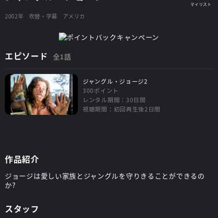
2002年
吹替・字幕
アメリカ
エピソード
全1話
ジャングル・ジョージ2
300ポイント
レンタル期間：30日間
視聴期間：初回再生後2日間
作品紹介
ジョージは愛しい家族とジャングルを守りきることができるの
か?
スタッフ