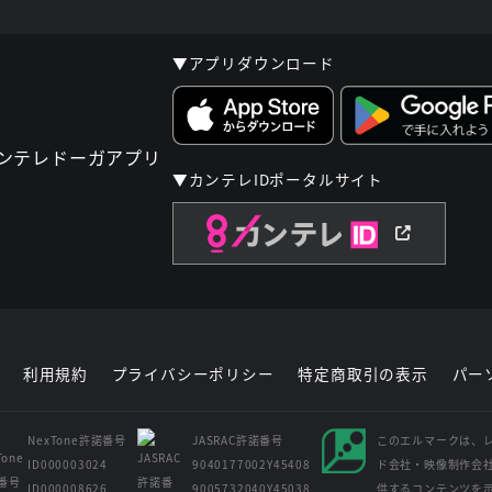
▼アプリダウンロード
▼カンテレIDポータルサイト
利用規約
プライバシーポリシー
特定商取引の表示
パー
NexTone許諾番号
JASRAC許諾番号
このエルマークは、
ID000003024
9040177002Y45408
ド会社・映像制作会
ID000008626
9005732040Y45038
供するコンテンツを