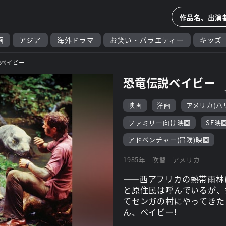
画
アジア
海外ドラマ
お笑い・バラエティー
キッズ
説ベイビー
恐竜伝説ベイビー
映画
洋画
アメリカ(ハ
ファミリー向け映画
SF映
アドベンチャー(冒険)映画
1985年
吹替
アメリカ
――西アフリカの熱帯雨林
と原住民は呼んでいるが、
てセンガの村にやってきた
ん、ベイビー!