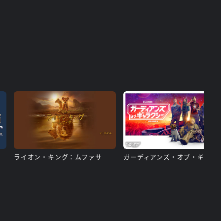
ライオン・キング：ムファサ
ガーディアンズ・オブ・ギャ