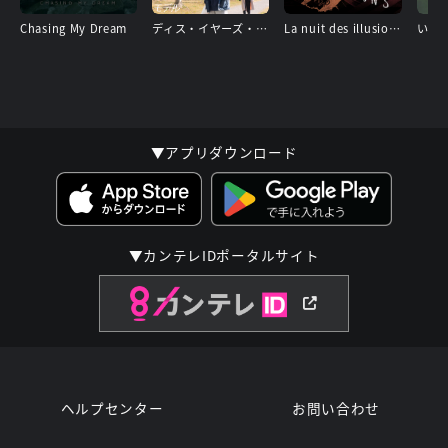
Chasing My Dream
ディス・イヤーズ・モデル
La nuit des illusions〜迷走の夜〜
いず
▼アプリダウンロード
▼カンテレIDポータルサイト
ヘルプセンター
お問い合わせ