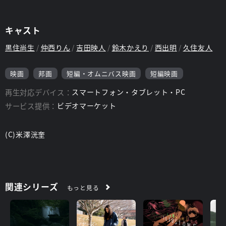
キャスト
黒住尚生
仲西りん
吉田映人
鈴木かえり
西出明
久住友人
映画
邦画
短編・オムニバス映画
短編映画
再生対応デバイス：
スマートフォン・タブレット・PC
サービス提供：
ビデオマーケット
(C)米澤洸奎
関連シリーズ
もっと見る