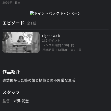
2020年
日本
エピソード
全1話
Light・Walk
181ポイント
レンタル期間：30日間
視聴期間：初回再生後2日間
作品紹介
突然預かった姉の娘と探偵との不思議な生活
スタッフ
監督：
米澤 洸奎