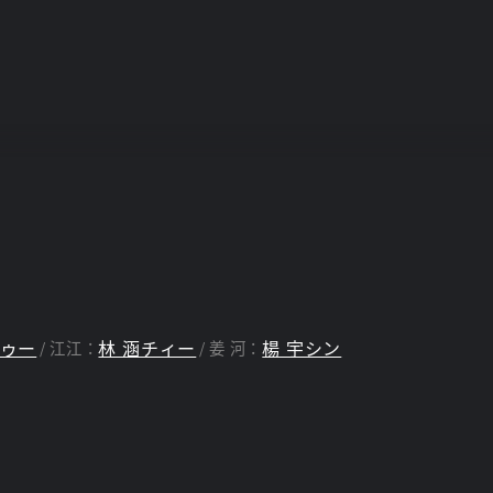
ルゥー
林 涵チィー
楊 宇シン
江江：
姜 河：