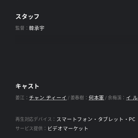
スタッフ
韓承宇
監督：
キャスト
チャン ヂィーイ
何本軍
イ 
姜江：
姜春樹：
余梅溪：
スマートフォン・タブレット・PC
再生対応デバイス：
ビデオマーケット
サービス提供：