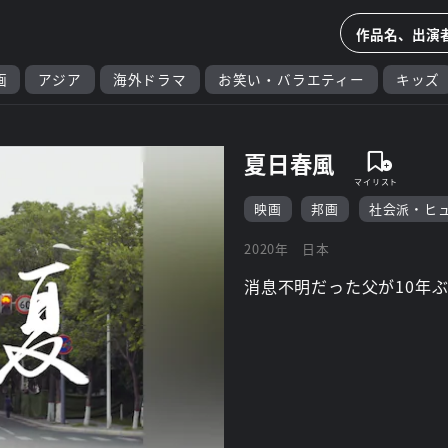
画
アジア
海外ドラマ
お笑い・バラエティー
キッズ
夏日春風
映画
邦画
社会派・ヒ
2020年
日本
消息不明だった父が10年