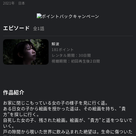
2021年
日本
エピソード
全1話
鯨波
181ポイント
レンタル期間：30日間
視聴期間：初回再生後2日間
作品紹介
お家に閉じこもっている女の子の様子を見に行く遥。
ある日女の子から絵画を授かった遥は、その絵画を持ち、”貴
方”を探しに行く。
自死した女の子、残された絵画。絵画が、”貴方”と遥をつないで
いく。
戸の隙間から覗いた世界に飲み込まれた絶望は。生命に傷ついた