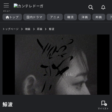
トップ
国内ドラマ
アニメ
韓流
洋画
邦画
トップページ
映画
邦画
鯨波
鯨波