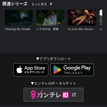
関連シリーズ
もっと見る
Chasing My Dream
いうなれば、黄昏
La nuit des illusions〜迷走の夜〜
いず
▼アプリダウンロード
▼カンテレIDポータルサイト