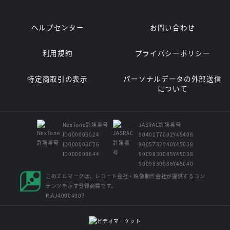
ヘルプセンター
お問い合わせ
利用規約
プライバシーポリシー
特定商取引の表示
パーソナルデータの外部送信
について
NexTone許諾番号
JASRAC許諾番号
ID000003024
9040177002Y45408
ID000008626
9005732040Y45038
ID000008644
9009830085Y45038
9009830086Y45040
このエルマークは、レコード会社・映像制作会社が提供するコン
テンツを示す登録商標です。
RIAJ40004007