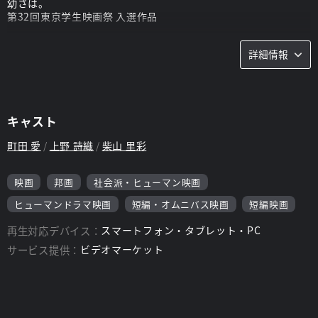
幼さは。
第32回東京学生映画祭 入選作品
スタッフ
詳細情報
監督：
立脇 実季
キャスト
町田 愛
上野 詩織
柴山 里彩
映画
邦画
社会派・ヒューマン映画
ヒューマンドラマ映画
短編・オムニバス映画
短編映画
再生対応デバイス：
スマートフォン・タブレット・PC
サービス提供：
ビデオマーケット