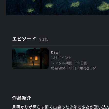
エピソード
全1話
Dawn
181ポイント
レンタル期間：30日間
視聴期間：初回再生後2日間
作品紹介
月明かりが照らす街で出会った少年と少女が迷い込