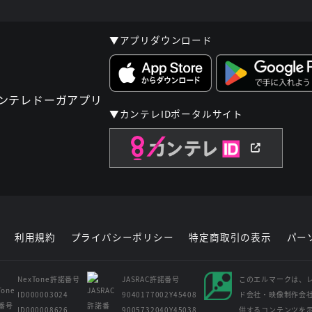
▼アプリダウンロード
▼カンテレIDポータルサイト
利用規約
プライバシーポリシー
特定商取引の表示
パー
NexTone許諾番号
JASRAC許諾番号
このエルマークは、
ID000003024
9040177002Y45408
ド会社・映像制作会
ID000008626
9005732040Y45038
供するコンテンツを