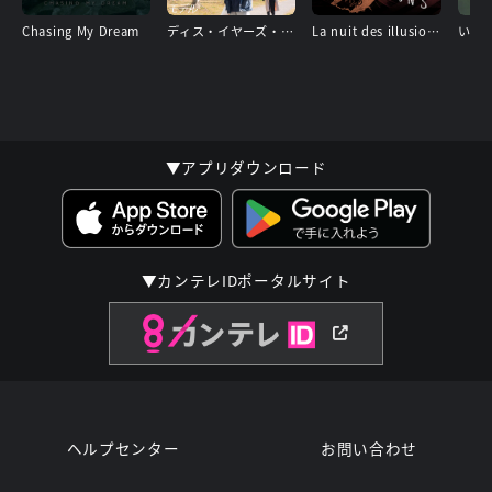
Chasing My Dream
ディス・イヤーズ・モデル
La nuit des illusions〜迷走の夜〜
いず
▼アプリダウンロード
▼カンテレIDポータルサイト
ヘルプセンター
お問い合わせ