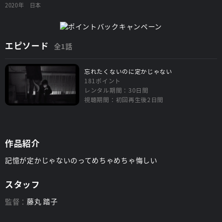
2020年
日本
エピソード
全1話
忘れたくないのに定かじゃない
181ポイント
レンタル期間：30日間
視聴期間：初回再生後2日間
作品紹介
記憶が定かじゃないのってめちゃめちゃ悔しい
スタッフ
監督：
藤丸 踏子