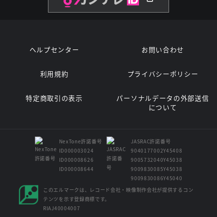
ヘルプセンター
お問い合わせ
利用規約
プライバシーポリシー
特定商取引の表示
パーソナルデータの外部送信
について
NexTone許諾番号
JASRAC許諾番号
ID000003024
9040177002Y45408
ID000008626
9005732040Y45038
ID000008644
9009830085Y45038
9009830086Y45040
このエルマークは、レコード会社・映像制作会社が提供するコン
テンツを示す登録商標です。
RIAJ40004007