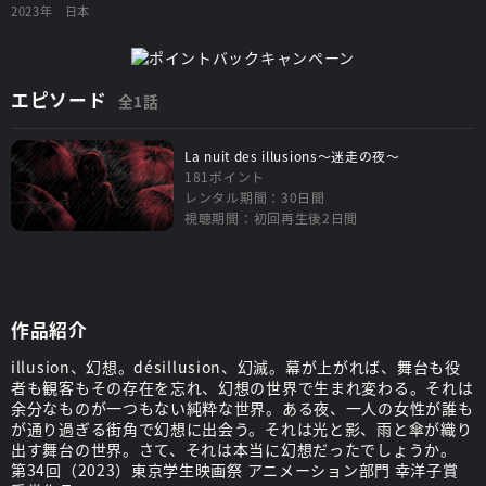
2023年
日本
エピソード
全1話
La nuit des illusions～迷走の夜～
181ポイント
レンタル期間：30日間
視聴期間：初回再生後2日間
作品紹介
illusion、幻想。désillusion、幻滅。幕が上がれば、舞台も役
者も観客もその存在を忘れ、幻想の世界で生まれ変わる。それは
余分なものが一つもない純粋な世界。ある夜、一人の女性が誰も
が通り過ぎる街角で幻想に出会う。それは光と影、雨と傘が織り
出す舞台の世界。さて、それは本当に幻想だったでしょうか。
第34回（2023）東京学生映画祭 アニメーション部門 幸洋子賞