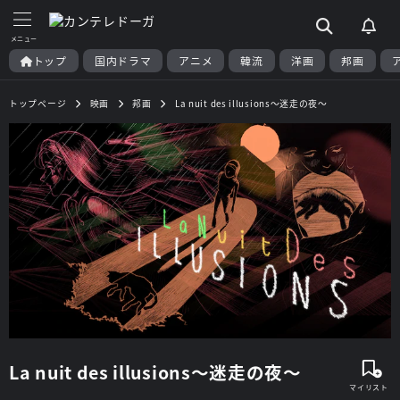
トップ
国内ドラマ
アニメ
韓流
洋画
邦画
トップページ
映画
邦画
La nuit des illusions〜迷走の夜〜
La nuit des illusions〜迷走の夜〜