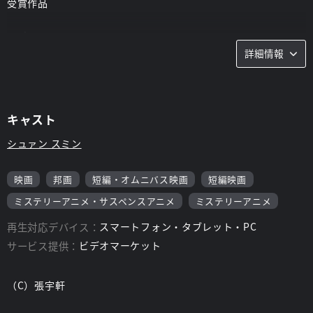
受賞作品
スタッフ
詳細情報
監督：
張宇軒
キャスト
シュァン スミン
映画
邦画
短編・オムニバス映画
短編映画
ミステリーアニメ・サスペンスアニメ
ミステリーアニメ
再生対応デバイス：
スマートフォン・タブレット・PC
サービス提供：
ビデオマーケット
（C）張宇軒