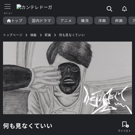
トップ
国内ドラマ
アニメ
韓流
洋画
邦画
トップページ
映画
邦画
何も見なくていい
何も見なくていい