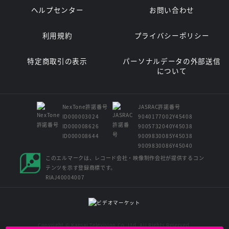
ヘルプセンター
お問い合わせ
利用規約
プライバシーポリシー
特定商取引の表示
パーソナルデータの外部送信
について
NexTone許諾番号
JASRAC許諾番号
ID000003024
9040177002Y45408
ID000008626
9005732040Y45038
ID000008644
9009830085Y45038
9009830086Y45040
このエルマークは、レコード会社・映像制作会社が提供するコン
テンツを示す登録商標です。
RIAJ40004007
Copyright © Kansai Television Co. Ltd. All Rights Reserved.