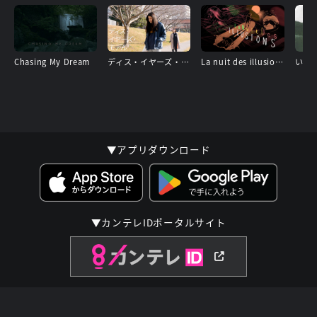
Chasing My Dream
ディス・イヤーズ・モデル
La nuit des illusions〜迷走の夜〜
いず
▼アプリダウンロード
▼カンテレIDポータルサイト