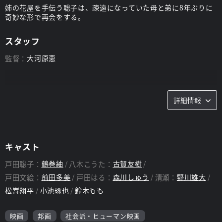
姉の花屋を手伝う聡子は、疎遠になっていた母と弟に8年ぶりに
奇妙な形で再会をする。
スタッフ
監督：
大河原恵
詳細情報
キャスト
戸田聡子：
鶴巻紬
八木こうた：
古賀友樹
戸田文絵：
前田多美
戸田はる：
森川しゅう
清瀬：
野川雄大
松嵜翔平
小池琢也
鈴木もも
映画
邦画
社会派・ヒューマン映画