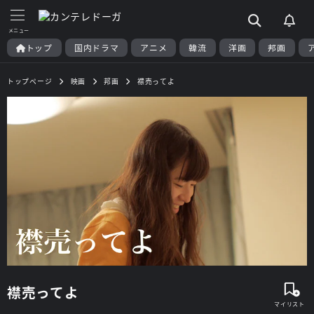
トップ
国内ドラマ
アニメ
韓流
洋画
邦画
トップページ
映画
邦画
襟売ってよ
襟売ってよ