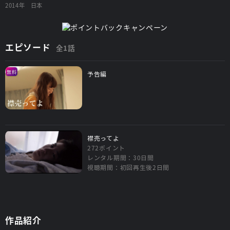
2014年
日本
エピソード
全1話
無料
予告編
襟売ってよ
272ポイント
レンタル期間：30日間
視聴期間：初回再生後2日間
作品紹介